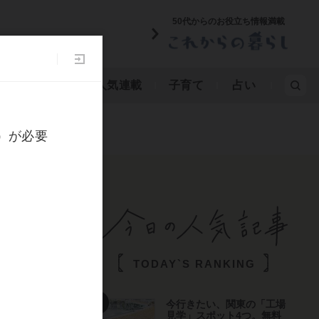
50代からのお役立ち情報満載
み物
漫画
人気連載
子育て
占い
サ
TODAY`S RANKING
1/14
今行きたい、関東の「工場
見学」スポット4つ。無料