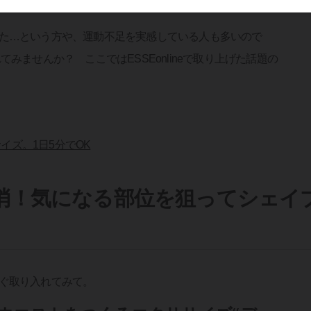
た…という方や、運動不足を実感している人も多いので
みませんか？ ここではESSEonlineで取り上げた話題の
イズ。1日5分でOK
消！気になる部位を狙ってシェイ
ぐ取り入れてみて。