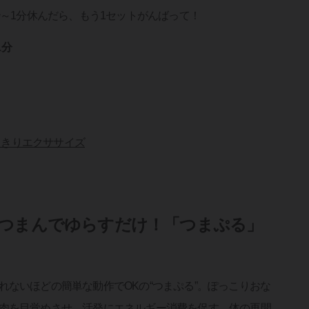
秒～1分休んだら、もう1セットがんばって！
1分
っきりエクササイズ
をつまんでゆらすだけ！「つまぷる」
ないほどの簡単な動作でOKの“つまぷる”。ぽっこりおな
肉を目覚めさせ、活発にエネルギー消費を促す、体の再開