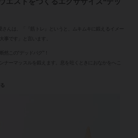
ウエストをつくるエクササイズ“デッ
わ愛さんは、「『筋トレ』というと、ムキムキに鍛えるイメー
大事です」と言います。
然この“デッドバグ”！
ンナーマッスルを鍛えます。息を吐くときにおなかをへこ
する