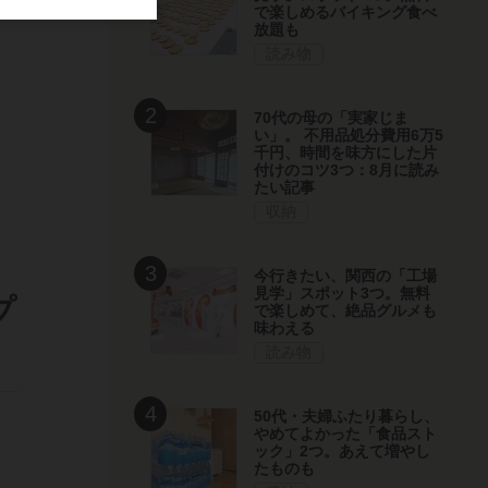
で楽しめるバイキング食べ
放題も
読み物
70代の母の「実家じま
い」。 不用品処分費用6万5
千円、時間を味方にした片
付けのコツ3つ：8月に読み
たい記事
収納
今行きたい、関西の「工場
見学」スポット3つ。無料
プ
で楽しめて、絶品グルメも
味わえる
読み物
50代・夫婦ふたり暮らし、
やめてよかった「食品スト
ック」2つ。あえて増やし
たものも