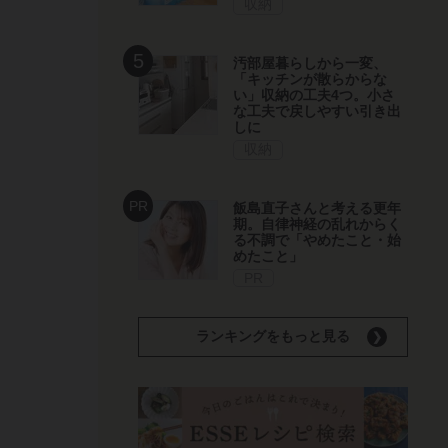
収納
汚部屋暮らしから一変、
「キッチンが散らからな
い」収納の工夫4つ。小さ
な工夫で戻しやすい引き出
しに
収納
飯島直子さんと考える更年
期。自律神経の乱れからく
る不調で「やめたこと・始
めたこと」
PR
ランキングをもっと見る