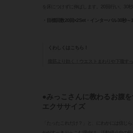
を床につけずに伸ばします。20回行い、30
・目標回数20回×2Set・インターバル30秒～
くわしくはこちら！
腹筋より効く！ウエストまわりや下腹す
●みっこさんに教わるお腹
エクササイズ
「たったこれだけ？」と、にわかには信じられ
かがすっきりへこむ理由は、活動停止中の筋