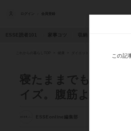
ログイン
会員登録
/
ESSE読者101
家事コツ
収納
フード
マ
これからの暮らしTOP
健康
ダイエット
寝たままでも、1日1
寝たままでも、1日1
イズ。腹筋より効果
ESSEonline編集部