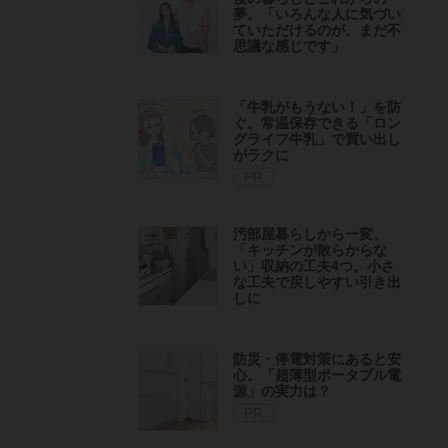
夢。「いろんな人に気づい
ていただけるのが、まだ不
思議な感じです」
「牛乳がもうない！」を防
ぐ。常温保存できる「ロン
グライフ牛乳」で買い出し
がラクに
PR
汚部屋暮らしから一変、
「キッチンが散らからな
い」収納の工夫4つ。小さ
な工夫で戻しやすい引き出
しに
防災・停電対策にあると安
心。「超薄型ポータブル電
源」の実力は？​
PR