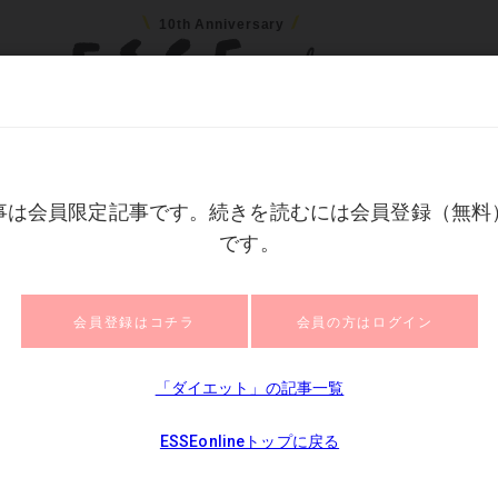
10th Anniversary
ネー
住まい
ファッション
美容
健康
読
分でもOKのやせエクササイズ。腹筋より効果的
分でもOKのやせエクサ
的
2023/0