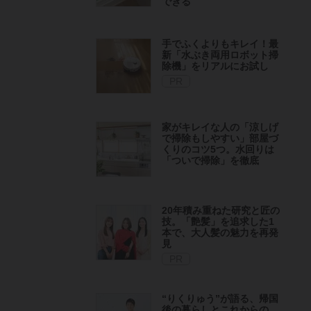
できる
手でふくよりもキレイ！最
新「水ぶき両用ロボット掃
除機」をリアルにお試し
PR
家がキレイな人の「涼しげ
で掃除もしやすい」部屋づ
くりのコツ5つ。水回りは
「ついで掃除」を徹底
20年積み重ねた研究と匠の
技。「艶髪」を追求した1
本で、大人髪の魅力を再発
見
PR
“りくりゅう”が語る、帰国
後の暮らしとこれからの