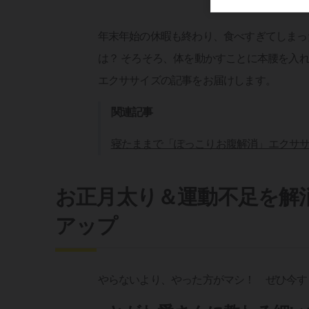
年末年始の休暇も終わり、食べすぎてしまっ
は？ そろそろ、体を動かすことに本腰を入れて
エクササイズの記事をお届けします。
関連記事
寝たままで「ぽっこりお腹解消」エクササ
お正月太り＆運動不足を解
アップ
やらないより、やった方がマシ！ ぜひ今す