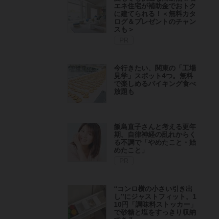
エネ住宅が補助金でおトク
に建てられる！＜無料カタ
ログ＆プレゼントのチャン
スも＞
PR
今行きたい、関東の「工場
見学」スポット4つ。無料
で楽しめるバイキング食べ
放題も
飯島直子さんと考える更年
期。自律神経の乱れからく
る不調で「やめたこと・始
めたこと」
PR
“コンロ横の小さい引き出
し”にジャストフィット。1
10円「調味料ストッカー」
で砂糖と塩をすっきり収納