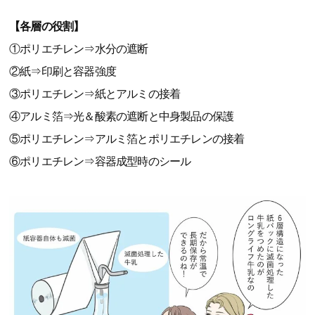
【各層の役割】
①ポリエチレン⇒水分の遮断
②紙⇒印刷と容器強度
③ポリエチレン⇒紙とアルミの接着
④アルミ箔⇒光＆酸素の遮断と中身製品の保護
⑤ポリエチレン⇒アルミ箔とポリエチレンの接着
⑥ポリエチレン⇒容器成型時のシール