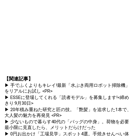
【関連記事】
▶ 手でふくよりもキレイ!最新「水ぶき両用ロボット掃除機」
をリアルにお試し <PR>
▶ ESSEに登場してくれる「読者モデル」を募集します!<締め
きり:9月30日>
▶ 20年積み重ねた研究と匠の技。「艶髪」を追求した1本で、
大人髪の魅力を再発見 <PR>
▶ 少ないもので暮らす40代の「バッグの中身」。荷物を必要
最小限に見直したら、メリットだらけだった
▶ 0円お出かけ「工場見学」スポット4選。手焼きせんべい体