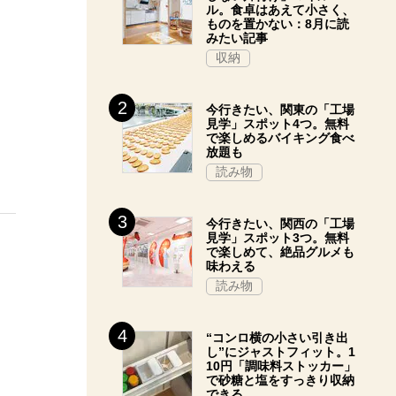
ル。食卓はあえて小さく、
ものを置かない：8月に読
みたい記事
収納
今行きたい、関東の「工場
見学」スポット4つ。無料
で楽しめるバイキング食べ
放題も
読み物
今行きたい、関西の「工場
見学」スポット3つ。無料
で楽しめて、絶品グルメも
味わえる
読み物
“コンロ横の小さい引き出
し”にジャストフィット。1
10円「調味料ストッカー」
で砂糖と塩をすっきり収納
できる