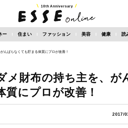
10th Anniversary
ネー
住まい
ファッション
美容
健康
読
、がんばらなくても貯まる体質にプロが改善！
！ダメ財布の持ち主を、が
体質にプロが改善！
2017/0