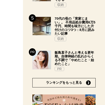
収納
70代の母の「実家じま
い」。 不用品処分費用6万5
千円、時間を味方にした片
付けのコツ3つ：8月に読み
たい記事
収納
飯島直子さんと考える更年
期。自律神経の乱れからく
る不調で「やめたこと・始
めたこと」
PR
ランキングをもっと見る