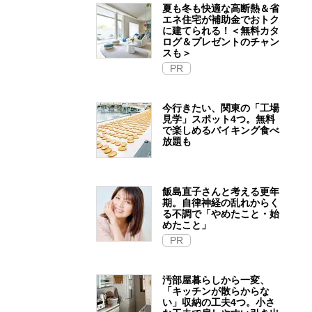
夏も冬も快適な高断熱＆省
エネ住宅が補助金でおトク
に建てられる！＜無料カタ
ログ＆プレゼントのチャン
スも＞
PR
今行きたい、関東の「工場
見学」スポット4つ。無料
で楽しめるバイキング食べ
放題も
飯島直子さんと考える更年
期。自律神経の乱れからく
る不調で「やめたこと・始
めたこと」
PR
汚部屋暮らしから一変、
「キッチンが散らからな
い」収納の工夫4つ。小さ