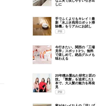
な工夫で戻しやすい引き出
しに
手でふくよりもキレイ！最
新「水ぶき両用ロボット掃
除機」をリアルにお試し
PR
今行きたい、関西の「工場
見学」スポット3つ。無料
で楽しめて、絶品グルメも
味わえる
20年積み重ねた研究と匠の
技。「艶髪」を追求した1
本で、大人髪の魅力を再発
見
PR
家がキレイな人の「涼しげ