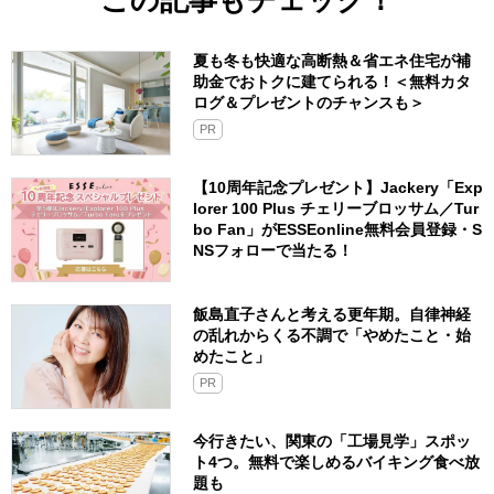
この記事もチェック！
夏も冬も快適な高断熱＆省エネ住宅が補
助金でおトクに建てられる！＜無料カタ
ログ＆プレゼントのチャンスも＞
PR
【10周年記念プレゼント】Jackery「Exp
lorer 100 Plus チェリーブロッサム／Tur
bo Fan」がESSEonline無料会員登録・S
NSフォローで当たる！
飯島直子さんと考える更年期。自律神経
の乱れからくる不調で「やめたこと・始
めたこと」
PR
今行きたい、関東の「工場見学」スポッ
ト4つ。無料で楽しめるバイキング食べ放
題も