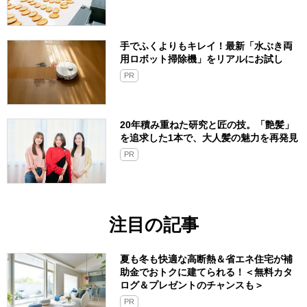
手でふくよりもキレイ！最新「水ぶき両
用ロボット掃除機」をリアルにお試し
PR
20年積み重ねた研究と匠の技。「艶髪」
を追求した1本で、大人髪の魅力を再発見
PR
注目の記事
夏も冬も快適な高断熱＆省エネ住宅が補
助金でおトクに建てられる！＜無料カタ
ログ＆プレゼントのチャンスも＞
PR