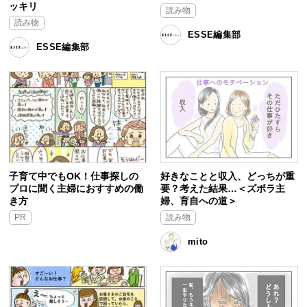
ッキリ
読み物
読み物
ESSE編集部
ESSE編集部
子育て中でもOK！仕事探しの
好きなことと収入、どっちが重
プロに聞く主婦におすすめの働
要？考えた結果…＜ズボラ主
き方
婦、育自への道＞
PR
読み物
mito