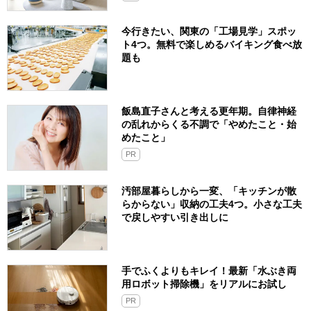
今行きたい、関東の「工場見学」スポッ
ト4つ。無料で楽しめるバイキング食べ放
題も
飯島直子さんと考える更年期。自律神経
の乱れからくる不調で「やめたこと・始
めたこと」
PR
汚部屋暮らしから一変、「キッチンが散
らからない」収納の工夫4つ。小さな工夫
で戻しやすい引き出しに
手でふくよりもキレイ！最新「水ぶき両
用ロボット掃除機」をリアルにお試し
PR