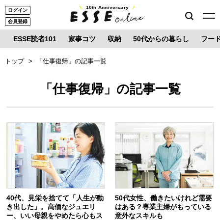
10th Anniversary
ログイン
会員登録
ESSE読者101
家事コツ
収納
50代からの暮らし
フー
トップ
「仕事復帰」の記事一覧
「仕事復帰」の記事一覧
40代、見栄を捨てて「人生が動
50代女性、働きたいけれど需要
き出した」。高価なジュエリ
はある？専業主婦がもっている
ー、いい母親をやめたら心もス
意外なスキルも