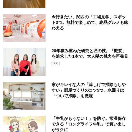
今行きたい、関西の「工場見学」スポッ
ト3つ。無料で楽しめて、絶品グルメも味
わえる
20年積み重ねた研究と匠の技。「艶髪」
を追求した1本で、大人髪の魅力を再発見
PR
家がキレイな人の「涼しげで掃除もしや
すい」部屋づくりのコツ5つ。水回りは
「ついで掃除」を徹底
「牛乳がもうない！」を防ぐ。常温保存
できる「ロングライフ牛乳」で買い出し
がラクに