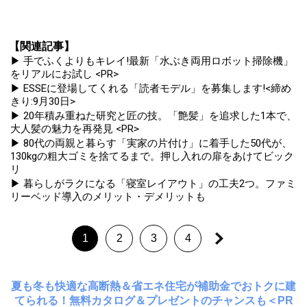
【関連記事】
▶ 手でふくよりもキレイ!最新「水ぶき両用ロボット掃除機」
をリアルにお試し <PR>
▶ ESSEに登場してくれる「読者モデル」を募集します!<締め
きり:9月30日>
▶ 20年積み重ねた研究と匠の技。「艶髪」を追求した1本で、
大人髪の魅力を再発見 <PR>
▶ 80代の両親と暮らす「実家の片付け」に着手した50代が、
130kgの粗大ゴミを捨てるまで。押し入れの扉をあけてビック
リ
▶ 暮らしがラクになる「寝室レイアウト」の工夫2つ。ファミ
リーベッド導入のメリット・デメリットも
1
2
3
4
夏も冬も快適な高断熱＆省エネ住宅が補助金でおトクに建
てられる！無料カタログ＆プレゼントのチャンスも＜PR