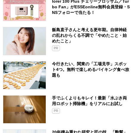
lorer 100 Plus チェリーブロッサム／Tur
bo Fan」がESSEonline無料会員登録・S
NSフォローで当たる！
飯島直子さんと考える更年期。自律神経
の乱れからくる不調で「やめたこと・始
めたこと」
PR
今行きたい、関東の「工場見学」スポッ
ト4つ。無料で楽しめるバイキング食べ放
題も
手でふくよりもキレイ！最新「水ぶき両
用ロボット掃除機」をリアルにお試し
PR
20年積み重ねた研究と匠の技。「艶髪」