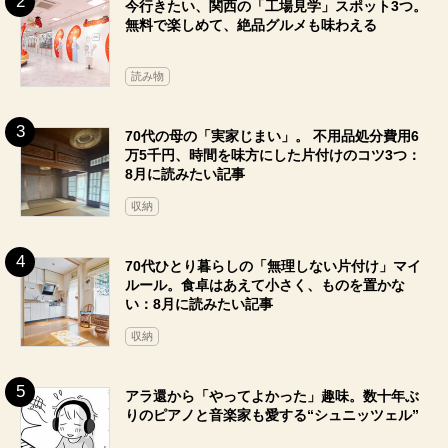
今行きたい、関西の「工場見学」スポット3つ。
無料で楽しめて、絶品グルメも味わえる
読み物
70代の母の「実家じまい」。 不用品処分費用6
万5千円、時間を味方にした片付けのコツ3つ：
8月に読みたい記事
収納
70代ひとり暮らしの「無理しない片付け」マイ
ルール。食卓はあえて小さく、ものを置かな
い：8月に読みたい記事
収納
アラ還から「やってよかった」趣味。数十年ぶ
りのピアノと音楽家も愛する“シュニッツェル”