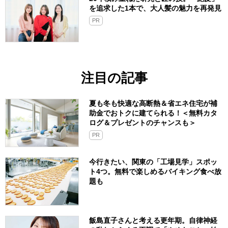
を追求した1本で、大人髪の魅力を再発見
PR
注目の記事
夏も冬も快適な高断熱＆省エネ住宅が補
助金でおトクに建てられる！＜無料カタ
ログ＆プレゼントのチャンスも＞
PR
今行きたい、関東の「工場見学」スポッ
ト4つ。無料で楽しめるバイキング食べ放
題も
飯島直子さんと考える更年期。自律神経