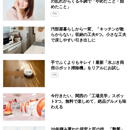
の乱れからくる不調で「やめたこと・始
めたこと」
PR
汚部屋暮らしから一変、「キッチンが散
らからない」収納の工夫4つ。小さな工夫
で戻しやすい引き出しに
手でふくよりもキレイ！最新「水ぶき両
用ロボット掃除機」をリアルにお試し
PR
今行きたい、関西の「工場見学」スポッ
ト3つ。無料で楽しめて、絶品グルメも味
わえる
20年積み重ねた研究と匠の技。「艶髪」