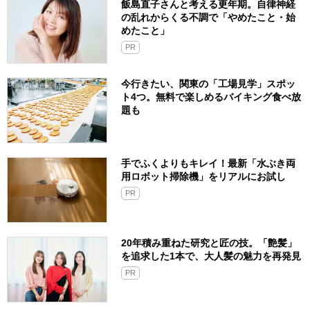
飯島直子さんと考える更年期。自律神経
の乱れからくる不調で「やめたこと・始
めたこと」
PR
今行きたい、関東の「工場見学」スポッ
ト4つ。無料で楽しめるバイキング食べ放
題も
手でふくよりもキレイ！最新「水ぶき両
用ロボット掃除機」をリアルにお試し
PR
20年積み重ねた研究と匠の技。「艶髪」
を追求した1本で、大人髪の魅力を再発見
PR