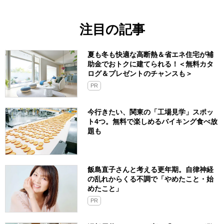
注目の記事
夏も冬も快適な高断熱＆省エネ住宅が補
助金でおトクに建てられる！＜無料カタ
ログ＆プレゼントのチャンスも＞
PR
今行きたい、関東の「工場見学」スポッ
ト4つ。無料で楽しめるバイキング食べ放
題も
飯島直子さんと考える更年期。自律神経
の乱れからくる不調で「やめたこと・始
めたこと」
PR