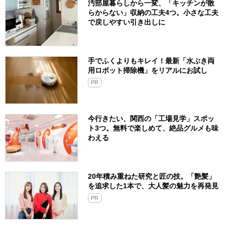
汚部屋暮らしから一変、「キッチンが散
らからない」収納の工夫4つ。小さな工夫
で戻しやすい引き出しに
手でふくよりもキレイ！最新「水ぶき両
用ロボット掃除機」をリアルにお試し
PR
今行きたい、関西の「工場見学」スポッ
ト3つ。無料で楽しめて、絶品グルメも味
わえる
20年積み重ねた研究と匠の技。「艶髪」
を追求した1本で、大人髪の魅力を再発見
PR