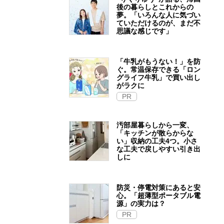
後の暮らしとこれからの
夢。「いろんな人に気づい
ていただけるのが、まだ不
思議な感じです」
「牛乳がもうない！」を防
ぐ。常温保存できる「ロン
グライフ牛乳」で買い出し
がラクに
PR
汚部屋暮らしから一変、
「キッチンが散らからな
い」収納の工夫4つ。小さ
な工夫で戻しやすい引き出
しに
防災・停電対策にあると安
心。「超薄型ポータブル電
源」の実力は？​
PR