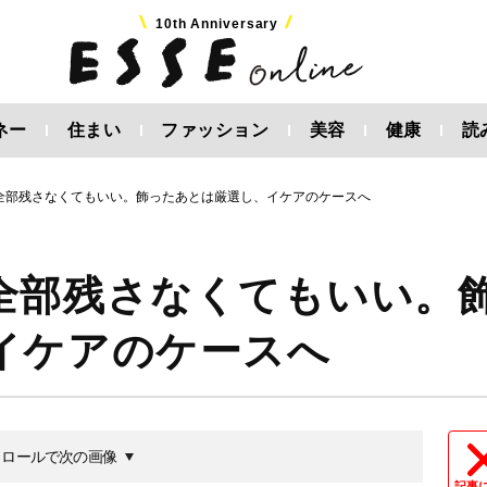
10th Anniversary
ネー
住まい
ファッション
美容
健康
読
全部残さなくてもいい。飾ったあとは厳選し、イケアのケースへ
全部残さなくてもいい。
イケアのケースへ
クロールで次の画像
記事