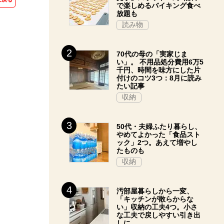
で楽しめるバイキング食べ
放題も
読み物
70代の母の「実家じま
い」。 不用品処分費用6万5
千円、時間を味方にした片
付けのコツ3つ：8月に読み
たい記事
収納
50代・夫婦ふたり暮らし、
やめてよかった「食品スト
ック」2つ。あえて増やし
たものも
収納
汚部屋暮らしから一変、
「キッチンが散らからな
い」収納の工夫4つ。小さ
な工夫で戻しやすい引き出
しに