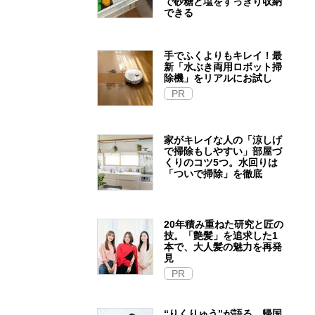
で砂糖と塩をすっきり収納
できる
手でふくよりもキレイ！最
新「水ぶき両用ロボット掃
除機」をリアルにお試し
PR
家がキレイな人の「涼しげ
で掃除もしやすい」部屋づ
くりのコツ5つ。水回りは
「ついで掃除」を徹底
20年積み重ねた研究と匠の
技。「艶髪」を追求した1
本で、大人髪の魅力を再発
見
PR
“りくりゅう”が語る、帰国