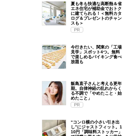
夏も冬も快適な高断熱＆省
エネ住宅が補助金でおトク
に建てられる！＜無料カタ
ログ＆プレゼントのチャン
スも＞
PR
今行きたい、関東の「工場
見学」スポット4つ。無料
で楽しめるバイキング食べ
放題も
飯島直子さんと考える更年
期。自律神経の乱れからく
る不調で「やめたこと・始
めたこと」
PR
“コンロ横の小さい引き出
し”にジャストフィット。1
10円「調味料ストッカー」