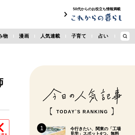
50代からのお役立ち情報満載
み物
漫画
人気連載
子育て
占い
飾
TODAY`S RANKING
今行きたい、関東の「工場
見学」スポット4つ。無料
に戻る