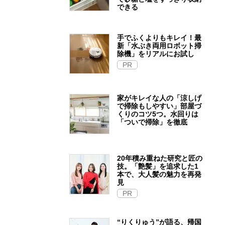
できる
手でふくよりもキレイ！最
新「水ぶき両用ロボット掃
除機」をリアルにお試し
PR
家がキレイな人の「涼しげ
で掃除もしやすい」部屋づ
くりのコツ5つ。水回りは
「ついで掃除」を徹底
20年積み重ねた研究と匠の
技。「艶髪」を追求した1
本で、大人髪の魅力を再発
見
PR
“りくりゅう”が語る、帰国