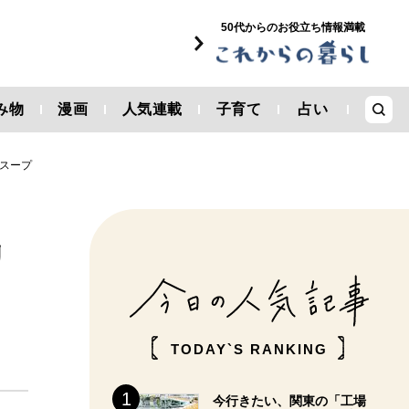
50代からのお役立ち情報満載
み物
漫画
人気連載
子育て
占い
スープ
リ
TODAY`S RANKING
今行きたい、関東の「工場