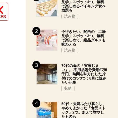
見学」スポット4つ。無料
で楽しめるバイキング食べ
放題も
読み物
に戻る
今行きたい、関西の「工場
見学」スポット3つ。無料
で楽しめて、絶品グルメも
味わえる
読み物
70代の母の「実家じま
い」。 不用品処分費用6万5
千円、時間を味方にした片
付けのコツ3つ：8月に読み
たい記事
収納
50代・夫婦ふたり暮らし、
やめてよかった「食品スト
ック」2つ。あえて増やし
たものも