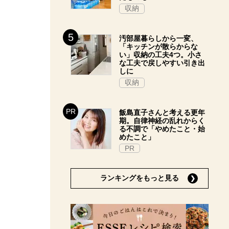
収納
汚部屋暮らしから一変、
「キッチンが散らからな
い」収納の工夫4つ。小さ
な工夫で戻しやすい引き出
しに
収納
飯島直子さんと考える更年
期。自律神経の乱れからく
る不調で「やめたこと・始
めたこと」
PR
ランキングをもっと見る