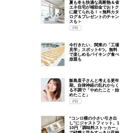
夏も冬も快適な高断熱＆省
エネ住宅が補助金でおトク
に建てられる！＜無料カタ
ログ＆プレゼントのチャン
スも＞
PR
今行きたい、関東の「工場
見学」スポット4つ。無料
で楽しめるバイキング食べ
放題も
飯島直子さんと考える更年
期。自律神経の乱れからく
る不調で「やめたこと・始
めたこと」
PR
“コンロ横の小さい引き出
し”にジャストフィット。1
10円「調味料ストッカー」
で砂糖と塩をすっきり収納