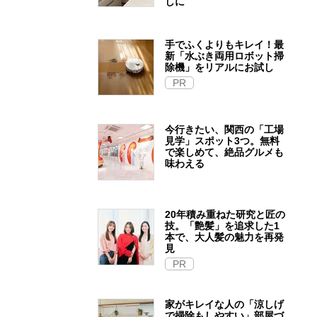
しに
手でふくよりもキレイ！最
新「水ぶき両用ロボット掃
除機」をリアルにお試し
PR
今行きたい、関西の「工場
見学」スポット3つ。無料
で楽しめて、絶品グルメも
味わえる
20年積み重ねた研究と匠の
技。「艶髪」を追求した1
本で、大人髪の魅力を再発
見
PR
家がキレイな人の「涼しげ
で掃除もしやすい」部屋づ