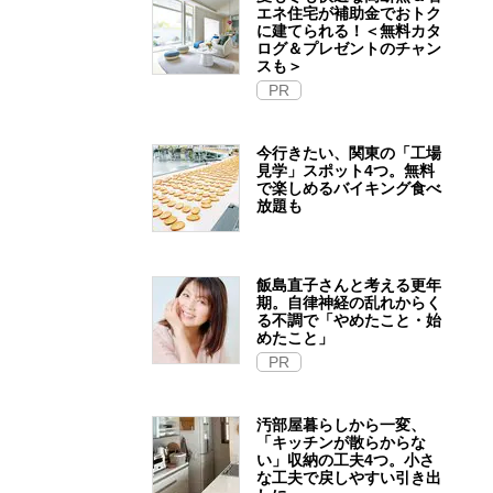
エネ住宅が補助金でおトク
に建てられる！＜無料カタ
ログ＆プレゼントのチャン
スも＞
PR
今行きたい、関東の「工場
見学」スポット4つ。無料
で楽しめるバイキング食べ
放題も
飯島直子さんと考える更年
期。自律神経の乱れからく
る不調で「やめたこと・始
めたこと」
PR
汚部屋暮らしから一変、
「キッチンが散らからな
い」収納の工夫4つ。小さ
な工夫で戻しやすい引き出