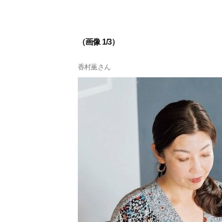
（画像 1/3）
香村薫さん