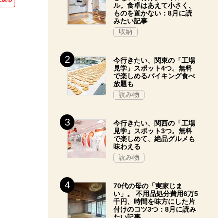
ル。食卓はあえて小さく、
ものを置かない：8月に読
みたい記事
収納
今行きたい、関東の「工場
見学」スポット4つ。無料
で楽しめるバイキング食べ
放題も
読み物
今行きたい、関西の「工場
見学」スポット3つ。無料
で楽しめて、絶品グルメも
味わえる
読み物
70代の母の「実家じま
い」。 不用品処分費用6万5
千円、時間を味方にした片
付けのコツ3つ：8月に読み
たい記事