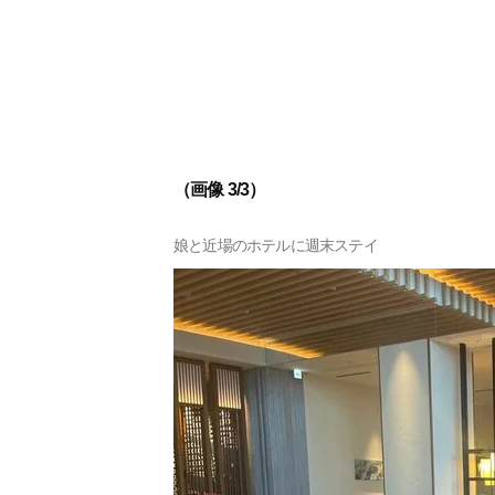
（画像 3/3）
娘と近場のホテルに週末ステイ