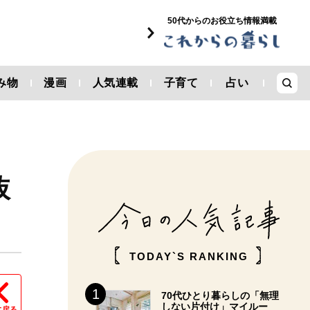
50代からのお役立ち情報満載
み物
漫画
人気連載
子育て
占い
抜
TODAY`S RANKING
70代ひとり暮らしの「無理
しない片付け」マイルー
に戻る