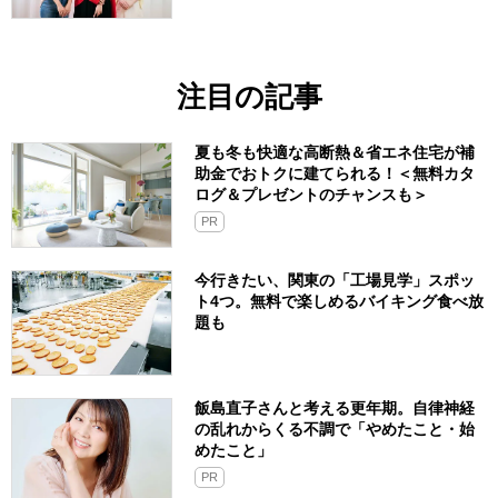
注目の記事
夏も冬も快適な高断熱＆省エネ住宅が補
助金でおトクに建てられる！＜無料カタ
ログ＆プレゼントのチャンスも＞
PR
今行きたい、関東の「工場見学」スポッ
ト4つ。無料で楽しめるバイキング食べ放
題も
飯島直子さんと考える更年期。自律神経
の乱れからくる不調で「やめたこと・始
めたこと」
PR