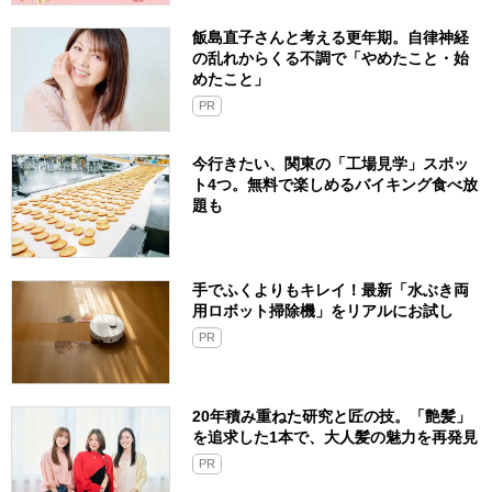
飯島直子さんと考える更年期。自律神経
の乱れからくる不調で「やめたこと・始
めたこと」
PR
今行きたい、関東の「工場見学」スポッ
ト4つ。無料で楽しめるバイキング食べ放
題も
手でふくよりもキレイ！最新「水ぶき両
用ロボット掃除機」をリアルにお試し
PR
20年積み重ねた研究と匠の技。「艶髪」
を追求した1本で、大人髪の魅力を再発見
PR