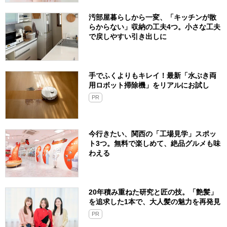
汚部屋暮らしから一変、「キッチンが散
らからない」収納の工夫4つ。小さな工夫
で戻しやすい引き出しに
手でふくよりもキレイ！最新「水ぶき両
用ロボット掃除機」をリアルにお試し
PR
今行きたい、関西の「工場見学」スポッ
ト3つ。無料で楽しめて、絶品グルメも味
わえる
20年積み重ねた研究と匠の技。「艶髪」
を追求した1本で、大人髪の魅力を再発見
PR