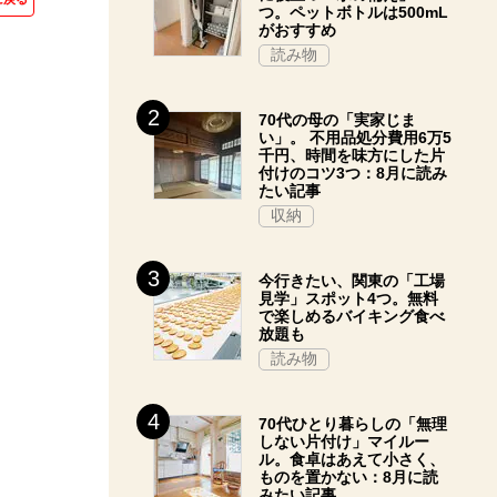
つ。ペットボトルは500mL
がおすすめ
読み物
70代の母の「実家じま
い」。 不用品処分費用6万5
千円、時間を味方にした片
付けのコツ3つ：8月に読み
たい記事
収納
今行きたい、関東の「工場
見学」スポット4つ。無料
で楽しめるバイキング食べ
放題も
読み物
70代ひとり暮らしの「無理
しない片付け」マイルー
ル。食卓はあえて小さく、
ものを置かない：8月に読
みたい記事