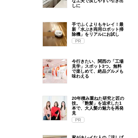
な工夫で戻しやすい引き出
しに
手でふくよりもキレイ！最
新「水ぶき両用ロボット掃
除機」をリアルにお試し
PR
今行きたい、関西の「工場
見学」スポット3つ。無料
で楽しめて、絶品グルメも
味わえる
20年積み重ねた研究と匠の
技。「艶髪」を追求した1
本で、大人髪の魅力を再発
見
PR
家がキレイな人の「涼しげ