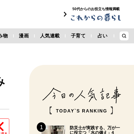
50代からのお役立ち情報満載
み物
漫画
人気連載
子育て
占い
み
TODAY`S RANKING
防災士が実践する、万が一
に役立つ「水の備え」4
に戻る