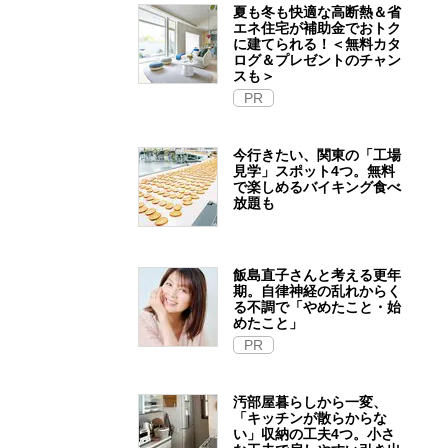
夏も冬も快適な高断熱＆省
エネ住宅が補助金でおトク
に建てられる！＜無料カタ
ログ＆プレゼントのチャン
スも＞
PR
今行きたい、関東の「工場
見学」スポット4つ。無料
で楽しめるバイキング食べ
放題も
飯島直子さんと考える更年
期。自律神経の乱れからく
る不調で「やめたこと・始
めたこと」
PR
汚部屋暮らしから一変、
「キッチンが散らからな
い」収納の工夫4つ。小さ