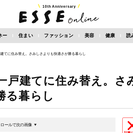
10th Anniversary
ネー
住まい
ファッション
美容
健康
読
戸建てに住み替え。さみしさよりも快適さが勝る暮らし
、一戸建てに住み替え。さ
勝る暮らし
クロールで次の画像
記事