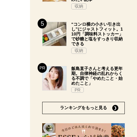
収納
“コンロ横の小さい引き出
し”にジャストフィット。1
10円「調味料ストッカー」
で砂糖と塩をすっきり収納
できる
収納
飯島直子さんと考える更年
期。自律神経の乱れからく
る不調で「やめたこと・始
めたこと」
PR
ランキングをもっと見る