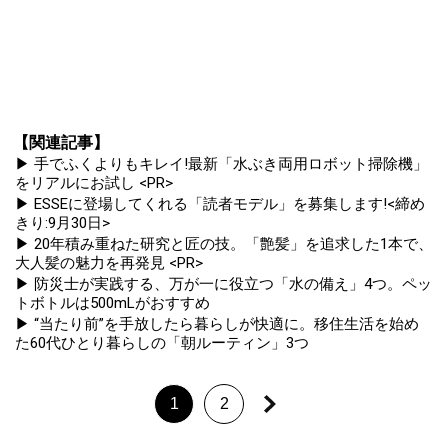
【関連記事】
▶ 手でふくよりもキレイ!最新「水ぶき両用ロボット掃除機」
をリアルにお試し <PR>
▶ ESSEに登場してくれる「読者モデル」を募集します!<締め
きり:9月30日>
▶ 20年積み重ねた研究と匠の技。「艶髪」を追求した1本で、
大人髪の魅力を再発見 <PR>
▶ 防災士が実践する、万が一に役立つ「水の備え」4つ。ペッ
トボトルは500mLがおすすめ
▶ “当たり前”を手放したら暮らしが快適に。移住生活を始め
た60代ひとり暮らしの「朝ルーティン」3つ
1
2