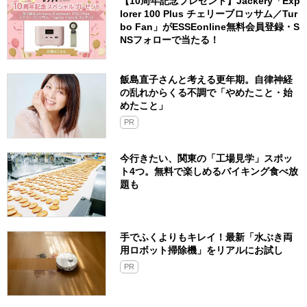
【10周年記念プレゼント】Jackery「Exp
lorer 100 Plus チェリーブロッサム／Tur
bo Fan」がESSEonline無料会員登録・S
NSフォローで当たる！
飯島直子さんと考える更年期。自律神経
の乱れからくる不調で「やめたこと・始
めたこと」
PR
今行きたい、関東の「工場見学」スポッ
ト4つ。無料で楽しめるバイキング食べ放
題も
手でふくよりもキレイ！最新「水ぶき両
用ロボット掃除機」をリアルにお試し
PR