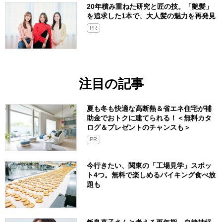
20年積み重ねた研究と匠の技。「艶髪」
を追求した1本で、大人髪の魅力を再発見
PR
注目の記事
夏も冬も快適な高断熱＆省エネ住宅が補
助金でおトクに建てられる！＜無料カタ
ログ＆プレゼントのチャンスも＞
PR
今行きたい、関東の「工場見学」スポッ
ト4つ。無料で楽しめるバイキング食べ放
題も