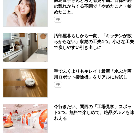
飯島直子さんと考える更年期。自律神経
の乱れからくる不調で「やめたこと・始
めたこと」
PR
汚部屋暮らしから一変、「キッチンが散
らからない」収納の工夫4つ。小さな工夫
で戻しやすい引き出しに
手でふくよりもキレイ！最新「水ぶき両
用ロボット掃除機」をリアルにお試し
PR
今行きたい、関西の「工場見学」スポッ
ト3つ。無料で楽しめて、絶品グルメも味
わえる