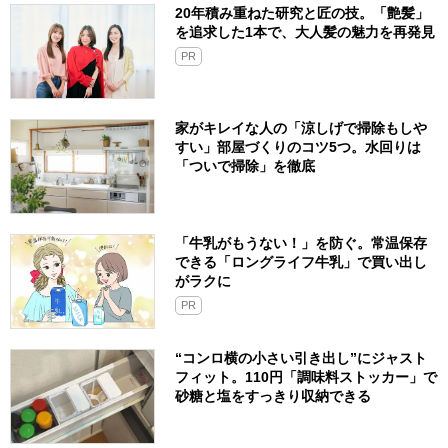
20年積み重ねた研究と匠の技。「艶髪」
を追求した1本で、大人髪の魅力を再発見
PR
家がキレイな人の「涼しげで掃除もしや
すい」部屋づくりのコツ5つ。水回りは
「ついで掃除」を徹底
「牛乳がもうない！」を防ぐ。常温保存
できる「ロングライフ牛乳」で買い出し
がラクに
PR
“コンロ横の小さい引き出し”にジャスト
フィット。110円「調味料ストッカー」で
砂糖と塩をすっきり収納できる