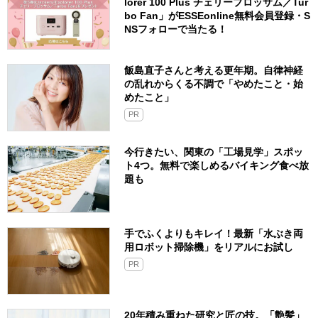
lorer 100 Plus チェリーブロッサム／Tur
bo Fan」がESSEonline無料会員登録・S
NSフォローで当たる！
飯島直子さんと考える更年期。自律神経
の乱れからくる不調で「やめたこと・始
めたこと」
PR
今行きたい、関東の「工場見学」スポッ
ト4つ。無料で楽しめるバイキング食べ放
題も
手でふくよりもキレイ！最新「水ぶき両
用ロボット掃除機」をリアルにお試し
PR
20年積み重ねた研究と匠の技。「艶髪」