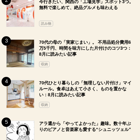
今行きたい、関西の「工場見学」スポット3つ。
無料で楽しめて、絶品グルメも味わえる
読み物
70代の母の「実家じまい」。 不用品処分費用6
万5千円、時間を味方にした片付けのコツ3つ：
8月に読みたい記事
収納
70代ひとり暮らしの「無理しない片付け」マイ
ルール。食卓はあえて小さく、ものを置かな
い：8月に読みたい記事
収納
アラ還から「やってよかった」趣味。数十年ぶ
りのピアノと音楽家も愛する“シュニッツェル”