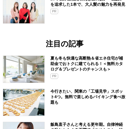
を追求した1本で、大人髪の魅力を再発見
PR
注目の記事
夏も冬も快適な高断熱＆省エネ住宅が補
助金でおトクに建てられる！＜無料カタ
ログ＆プレゼントのチャンスも＞
PR
今行きたい、関東の「工場見学」スポッ
ト4つ。無料で楽しめるバイキング食べ放
題も
飯島直子さんと考える更年期。自律神経