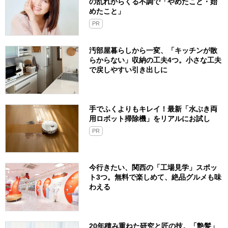
の乱れからくる不調で「やめたこと・始
めたこと」
PR
汚部屋暮らしから一変、「キッチンが散
らからない」収納の工夫4つ。小さな工夫
で戻しやすい引き出しに
手でふくよりもキレイ！最新「水ぶき両
用ロボット掃除機」をリアルにお試し
PR
今行きたい、関西の「工場見学」スポッ
ト3つ。無料で楽しめて、絶品グルメも味
わえる
20年積み重ねた研究と匠の技。「艶髪」