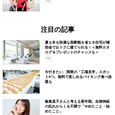
PR
注目の記事
夏も冬も快適な高断熱＆省エネ住宅が補
助金でおトクに建てられる！＜無料カタ
ログ＆プレゼントのチャンスも＞
PR
今行きたい、関東の「工場見学」スポッ
ト4つ。無料で楽しめるバイキング食べ放
題も
飯島直子さんと考える更年期。自律神経
の乱れからくる不調で「やめたこと・始
めたこと」