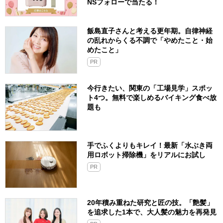
NSフォローで当たる！
飯島直子さんと考える更年期。自律神経
の乱れからくる不調で「やめたこと・始
めたこと」
PR
今行きたい、関東の「工場見学」スポッ
ト4つ。無料で楽しめるバイキング食べ放
題も
手でふくよりもキレイ！最新「水ぶき両
用ロボット掃除機」をリアルにお試し
PR
20年積み重ねた研究と匠の技。「艶髪」
を追求した1本で、大人髪の魅力を再発見