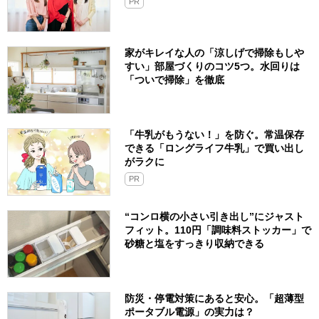
PR
家がキレイな人の「涼しげで掃除もしや
すい」部屋づくりのコツ5つ。水回りは
「ついで掃除」を徹底
「牛乳がもうない！」を防ぐ。常温保存
できる「ロングライフ牛乳」で買い出し
がラクに
PR
“コンロ横の小さい引き出し”にジャスト
フィット。110円「調味料ストッカー」で
砂糖と塩をすっきり収納できる
防災・停電対策にあると安心。「超薄型
ポータブル電源」の実力は？​