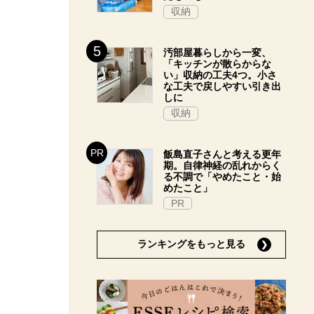
収納
汚部屋暮らしから一変、
「キッチンが散らからな
い」収納の工夫4つ。小さ
な工夫で戻しやすい引き出
しに
収納
飯島直子さんと考える更年
期。自律神経の乱れからく
る不調で「やめたこと・始
めたこと」
PR
ランキングをもっと見る