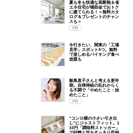
夏も冬も快適な高断熱＆省
エネ住宅が補助金でおトク
に建てられる！＜無料カタ
ログ＆プレゼントのチャン
スも＞
PR
今行きたい、関東の「工場
見学」スポット4つ。無料
で楽しめるバイキング食べ
放題も
飯島直子さんと考える更年
期。自律神経の乱れからく
る不調で「やめたこと・始
めたこと」
PR
“コンロ横の小さい引き出
し”にジャストフィット。1
10円「調味料ストッカー」
で砂糖と塩をすっきり収納