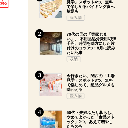
見学」スポット4つ。無料
に戻る
で楽しめるバイキング食べ
放題も
読み物
70代の母の「実家じま
い」。 不用品処分費用6万5
千円、時間を味方にした片
付けのコツ3つ：8月に読み
たい記事
収納
今行きたい、関西の「工場
見学」スポット3つ。無料
で楽しめて、絶品グルメも
味わえる
読み物
50代・夫婦ふたり暮らし、
やめてよかった「食品スト
ック」2つ。あえて増やし
たものも