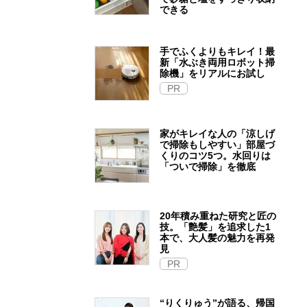
できる
手でふくよりもキレイ！最
新「水ぶき両用ロボット掃
除機」をリアルにお試し
PR
家がキレイな人の「涼しげ
で掃除もしやすい」部屋づ
くりのコツ5つ。水回りは
「ついで掃除」を徹底
20年積み重ねた研究と匠の
技。「艶髪」を追求した1
本で、大人髪の魅力を再発
見
PR
“りくりゅう”が語る、帰国