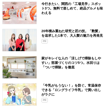
今行きたい、関西の「工場見学」スポッ
ト3つ。無料で楽しめて、絶品グルメも味
わえる
20年積み重ねた研究と匠の技。「艶髪」
を追求した1本で、大人髪の魅力を再発見
PR
家がキレイな人の「涼しげで掃除もしや
すい」部屋づくりのコツ5つ。水回りは
「ついで掃除」を徹底
「牛乳がもうない！」を防ぐ。常温保存
できる「ロングライフ牛乳」で買い出し
がラクに
PR