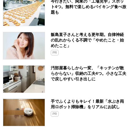
今行きたい、関東の「工場見学」スポッ
ト4つ。無料で楽しめるバイキング食べ放
題も
飯島直子さんと考える更年期。自律神経
の乱れからくる不調で「やめたこと・始
めたこと」
PR
汚部屋暮らしから一変、「キッチンが散
らからない」収納の工夫4つ。小さな工夫
で戻しやすい引き出しに
手でふくよりもキレイ！最新「水ぶき両
用ロボット掃除機」をリアルにお試し
PR