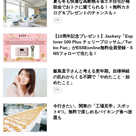
夏も冬も快適な高断熱＆省エネ住宅が補
助金でおトクに建てられる！＜無料カタ
ログ＆プレゼントのチャンスも＞
PR
【10周年記念プレゼント】Jackery「Exp
lorer 100 Plus チェリーブロッサム／Tur
bo Fan」がESSEonline無料会員登録・S
NSフォローで当たる！
飯島直子さんと考える更年期。自律神経
の乱れからくる不調で「やめたこと・始
めたこと」
PR
今行きたい、関東の「工場見学」スポッ
ト4つ。無料で楽しめるバイキング食べ放
題も