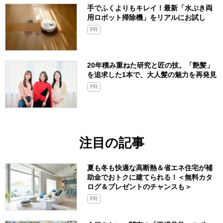
手でふくよりもキレイ！最新「水ぶき両
用ロボット掃除機」をリアルにお試し
PR
20年積み重ねた研究と匠の技。「艶髪」
を追求した1本で、大人髪の魅力を再発見
PR
注目の記事
夏も冬も快適な高断熱＆省エネ住宅が補
助金でおトクに建てられる！＜無料カタ
ログ＆プレゼントのチャンスも＞
PR