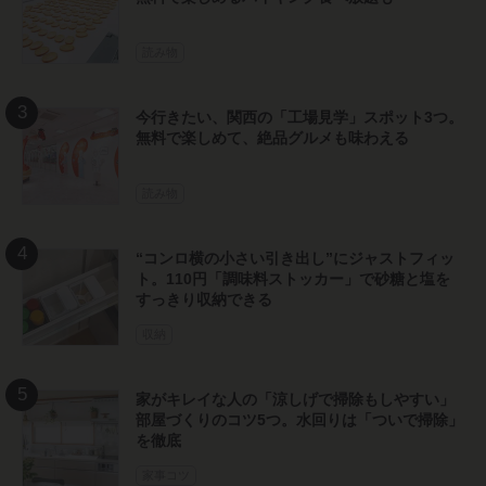
読み物
“コンロ横の小さい引き出し”にジャストフィッ
ト。110円「調味料ストッカー」で砂糖と塩を
すっきり収納できる
収納
家がキレイな人の「涼しげで掃除もしやすい」
部屋づくりのコツ5つ。水回りは「ついで掃除」
を徹底
家事コツ
飯島直子さんと考える更年期。自律神経の乱れ
からくる不調で「やめたこと・始めたこと」
PR