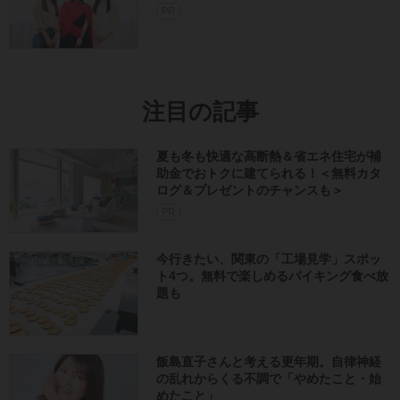
夏も冬も快適な高断熱＆省エネ住宅が補
助金でおトクに建てられる！＜無料カタ
ログ＆プレゼントのチャンスも＞
PR
今行きたい、関東の「工場見学」スポッ
ト4つ。無料で楽しめるバイキング食べ放
題も
飯島直子さんと考える更年期。自律神経
の乱れからくる不調で「やめたこと・始
めたこと」
PR
汚部屋暮らしから一変、「キッチンが散
らからない」収納の工夫4つ。小さな工夫
で戻しやすい引き出しに