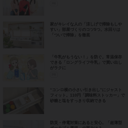
「牛乳がもうない！」を防ぐ。常温保存
できる「ロングライフ牛乳」で買い出し
がラクに
PR
“コンロ横の小さい引き出し”にジャスト
フィット。110円「調味料ストッカー」で
砂糖と塩をすっきり収納できる
防災・停電対策にあると安心。「超薄型
ポータブル電源」の実力は？​
PR
家を片付けたら年収70万円アップ！汚部
屋が一変、「貯まる家」のビフォー・ア