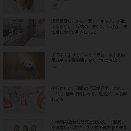
手でふくよりもキレイ！最新「水ぶき両
用ロボット掃除機」をリアルにお試し
PR
今行きたい、関西の「工場見学」スポッ
ト3つ。無料で楽しめて、絶品グルメも味
わえる
20年積み重ねた研究と匠の技。「艶髪」
を追求した1本で、大人髪の魅力を再発見
PR
家がキレイな人の「涼しげで掃除もしや
すい」部屋づくりのコツ5つ。水回りは
「ついで掃除」を徹底