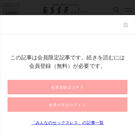
10th Anniversary
ログイン
会員登録
ESSE読者101
家事コツ
収納
50代からの暮らし
フー
トップ
みんなのセックスレス
「ひとりでして」と寝る夫と、電話
「ひとりでして」と寝る夫と、電話してき
て勝手に激怒する義母：セックスレス・朋
美さんの場合1