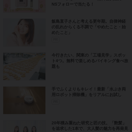
PR
今行きたい、関東の「工場見学」スポッ
ト4つ。無料で楽しめるバイキング食べ放
題も
手でふくよりもキレイ！最新「水ぶき両
用ロボット掃除機」をリアルにお試し
PR
20年積み重ねた研究と匠の技。「艶髪」
を追求した1本で、大人髪の魅力を再発見
PR
注目の記事