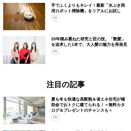
手でふくよりもキレイ！最新「水ぶき両
用ロボット掃除機」をリアルにお試し
PR
20年積み重ねた研究と匠の技。「艶髪」
を追求した1本で、大人髪の魅力を再発見
PR
注目の記事
夏も冬も快適な高断熱＆省エネ住宅が補
助金でおトクに建てられる！＜無料カタ
ログ＆プレゼントのチャンスも＞
PR