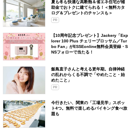
夏も冬も快適な高断熱＆省エネ住宅が補
助金でおトクに建てられる！＜無料カタ
ログ＆プレゼントのチャンスも＞
PR
【10周年記念プレゼント】Jackery「Exp
lorer 100 Plus チェリーブロッサム／Tur
bo Fan」がESSEonline無料会員登録・S
NSフォローで当たる！
飯島直子さんと考える更年期。自律神経
の乱れからくる不調で「やめたこと・始
めたこと」
PR
今行きたい、関東の「工場見学」スポッ
ト4つ。無料で楽しめるバイキング食べ放
題も