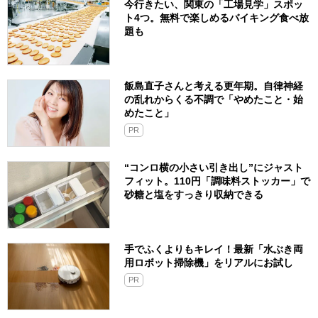
今行きたい、関東の「工場見学」スポッ
ト4つ。無料で楽しめるバイキング食べ放
題も
飯島直子さんと考える更年期。自律神経
の乱れからくる不調で「やめたこと・始
めたこと」
PR
“コンロ横の小さい引き出し”にジャスト
フィット。110円「調味料ストッカー」で
砂糖と塩をすっきり収納できる
手でふくよりもキレイ！最新「水ぶき両
用ロボット掃除機」をリアルにお試し
PR