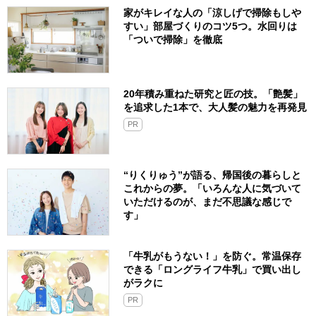
家がキレイな人の「涼しげで掃除もしや
すい」部屋づくりのコツ5つ。水回りは
「ついで掃除」を徹底
20年積み重ねた研究と匠の技。「艶髪」
を追求した1本で、大人髪の魅力を再発見
PR
“りくりゅう”が語る、帰国後の暮らしと
これからの夢。「いろんな人に気づいて
いただけるのが、まだ不思議な感じで
す」
「牛乳がもうない！」を防ぐ。常温保存
できる「ロングライフ牛乳」で買い出し
がラクに
PR