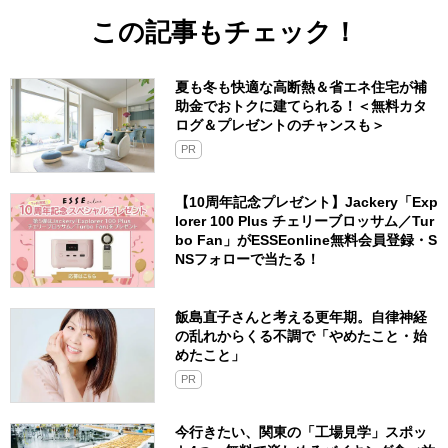
この記事もチェック！
夏も冬も快適な高断熱＆省エネ住宅が補
助金でおトクに建てられる！＜無料カタ
ログ＆プレゼントのチャンスも＞
PR
【10周年記念プレゼント】Jackery「Exp
lorer 100 Plus チェリーブロッサム／Tur
bo Fan」がESSEonline無料会員登録・S
NSフォローで当たる！
飯島直子さんと考える更年期。自律神経
の乱れからくる不調で「やめたこと・始
めたこと」
PR
今行きたい、関東の「工場見学」スポッ