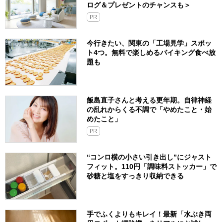
ログ＆プレゼントのチャンスも＞
PR
今行きたい、関東の「工場見学」スポッ
ト4つ。無料で楽しめるバイキング食べ放
題も
飯島直子さんと考える更年期。自律神経
の乱れからくる不調で「やめたこと・始
めたこと」
PR
“コンロ横の小さい引き出し”にジャスト
フィット。110円「調味料ストッカー」で
砂糖と塩をすっきり収納できる
手でふくよりもキレイ！最新「水ぶき両