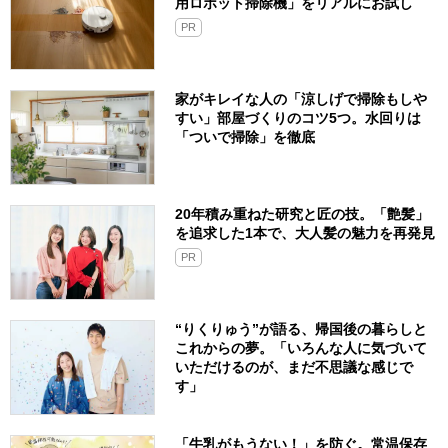
用ロボット掃除機」をリアルにお試し
PR
家がキレイな人の「涼しげで掃除もしや
すい」部屋づくりのコツ5つ。水回りは
「ついで掃除」を徹底
20年積み重ねた研究と匠の技。「艶髪」
を追求した1本で、大人髪の魅力を再発見
PR
“りくりゅう”が語る、帰国後の暮らしと
これからの夢。「いろんな人に気づいて
いただけるのが、まだ不思議な感じで
す」
「牛乳がもうない！」を防ぐ。常温保存