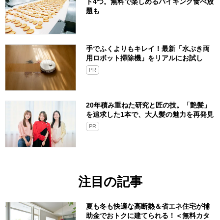
ト4つ。無料で楽しめるバイキング食べ放
題も
手でふくよりもキレイ！最新「水ぶき両
用ロボット掃除機」をリアルにお試し
PR
20年積み重ねた研究と匠の技。「艶髪」
を追求した1本で、大人髪の魅力を再発見
PR
注目の記事
夏も冬も快適な高断熱＆省エネ住宅が補
助金でおトクに建てられる！＜無料カタ