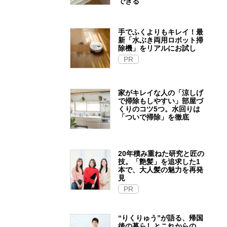
できる
手でふくよりもキレイ！最
新「水ぶき両用ロボット掃
除機」をリアルにお試し
PR
家がキレイな人の「涼しげ
で掃除もしやすい」部屋づ
くりのコツ5つ。水回りは
「ついで掃除」を徹底
20年積み重ねた研究と匠の
技。「艶髪」を追求した1
本で、大人髪の魅力を再発
見
PR
“りくりゅう”が語る、帰国
後の暮らしとこれからの