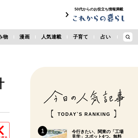
50代からのお役立ち情報満載
み物
漫画
人気連載
子育て
占い
計
TODAY`S RANKING
今行きたい、関東の「工場
見学」スポット4つ。無料
に戻る