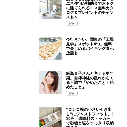
エネ住宅が補助金でおトク
に建てられる！＜無料カタ
ログ＆プレゼントのチャン
スも＞
PR
今行きたい、関東の「工場
見学」スポット4つ。無料
で楽しめるバイキング食べ
放題も
飯島直子さんと考える更年
期。自律神経の乱れからく
る不調で「やめたこと・始
めたこと」
PR
“コンロ横の小さい引き出
し”にジャストフィット。1
10円「調味料ストッカー」
で砂糖と塩をすっきり収納