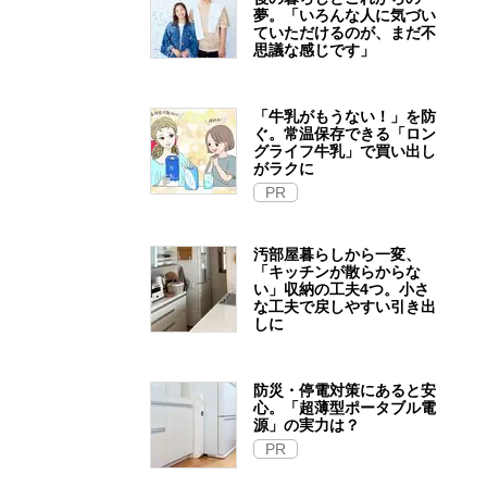
夢。「いろんな人に気づい
ていただけるのが、まだ不
思議な感じです」
「牛乳がもうない！」を防
ぐ。常温保存できる「ロン
グライフ牛乳」で買い出し
がラクに
PR
汚部屋暮らしから一変、
「キッチンが散らからな
い」収納の工夫4つ。小さ
な工夫で戻しやすい引き出
しに
防災・停電対策にあると安
心。「超薄型ポータブル電
源」の実力は？​
PR