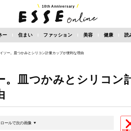
10th Anniversary
ネー
住まい
ファッション
美容
健康
読
イソー。皿つかみとシリコン計量カップが便利な理由
ー。皿つかみとシリコン
由
クロールで次の画像
記事