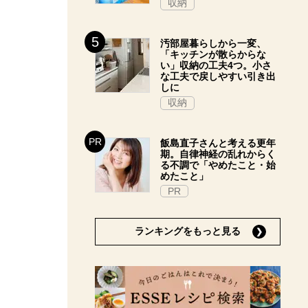
収納
汚部屋暮らしから一変、
「キッチンが散らからな
い」収納の工夫4つ。小さ
な工夫で戻しやすい引き出
しに
収納
飯島直子さんと考える更年
期。自律神経の乱れからく
る不調で「やめたこと・始
めたこと」
PR
ランキングをもっと見る