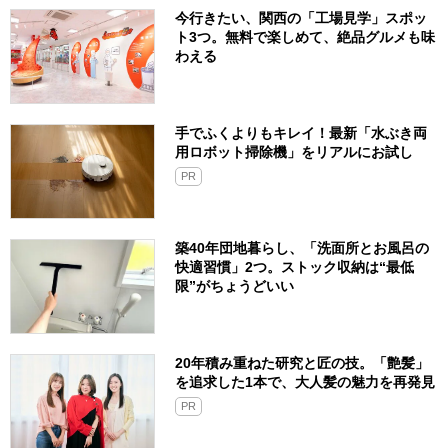
今行きたい、関西の「工場見学」スポッ
ト3つ。無料で楽しめて、絶品グルメも味
わえる
手でふくよりもキレイ！最新「水ぶき両
用ロボット掃除機」をリアルにお試し
PR
築40年団地暮らし、「洗面所とお風呂の
快適習慣」2つ。ストック収納は“最低
限”がちょうどいい
20年積み重ねた研究と匠の技。「艶髪」
を追求した1本で、大人髪の魅力を再発見
PR