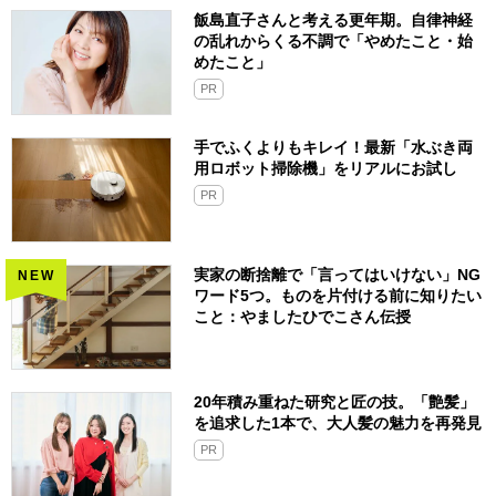
飯島直子さんと考える更年期。自律神経
の乱れからくる不調で「やめたこと・始
めたこと」
PR
手でふくよりもキレイ！最新「水ぶき両
用ロボット掃除機」をリアルにお試し
PR
実家の断捨離で「言ってはいけない」NG
NEW
ワード5つ。ものを片付ける前に知りたい
こと：やましたひでこさん伝授
20年積み重ねた研究と匠の技。「艶髪」
を追求した1本で、大人髪の魅力を再発見
PR