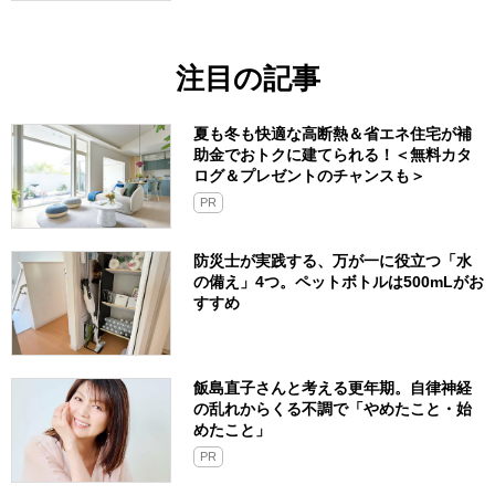
注目の記事
夏も冬も快適な高断熱＆省エネ住宅が補
助金でおトクに建てられる！＜無料カタ
ログ＆プレゼントのチャンスも＞
PR
防災士が実践する、万が一に役立つ「水
の備え」4つ。ペットボトルは500mLがお
すすめ
飯島直子さんと考える更年期。自律神経
の乱れからくる不調で「やめたこと・始
めたこと」
PR