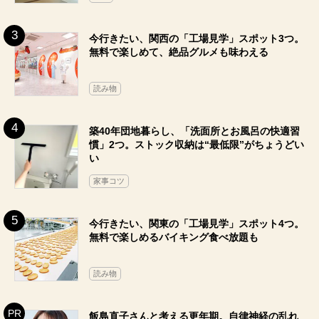
今行きたい、関西の「工場見学」スポット3つ。
無料で楽しめて、絶品グルメも味わえる
読み物
築40年団地暮らし、「洗面所とお風呂の快適習
慣」2つ。ストック収納は“最低限”がちょうどい
い
家事コツ
今行きたい、関東の「工場見学」スポット4つ。
無料で楽しめるバイキング食べ放題も
読み物
飯島直子さんと考える更年期。自律神経の乱れ