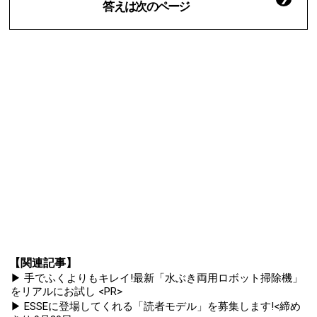
答えは次のページ
【関連記事】
▶ 手でふくよりもキレイ!最新「水ぶき両用ロボット掃除機」
をリアルにお試し <PR>
▶ ESSEに登場してくれる「読者モデル」を募集します!<締め