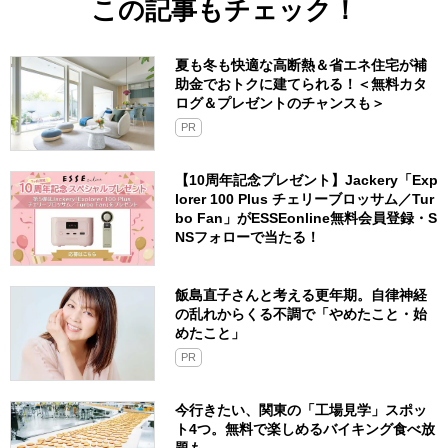
この記事もチェック！
夏も冬も快適な高断熱＆省エネ住宅が補
助金でおトクに建てられる！＜無料カタ
ログ＆プレゼントのチャンスも＞
PR
【10周年記念プレゼント】Jackery「Exp
lorer 100 Plus チェリーブロッサム／Tur
bo Fan」がESSEonline無料会員登録・S
NSフォローで当たる！
飯島直子さんと考える更年期。自律神経
の乱れからくる不調で「やめたこと・始
めたこと」
PR
今行きたい、関東の「工場見学」スポッ
ト4つ。無料で楽しめるバイキング食べ放