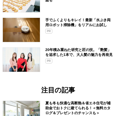
題も
手でふくよりもキレイ！最新「水ぶき両
用ロボット掃除機」をリアルにお試し
PR
20年積み重ねた研究と匠の技。「艶髪」
を追求した1本で、大人髪の魅力を再発見
PR
注目の記事
夏も冬も快適な高断熱＆省エネ住宅が補
助金でおトクに建てられる！＜無料カタ
ログ＆プレゼントのチャンスも＞