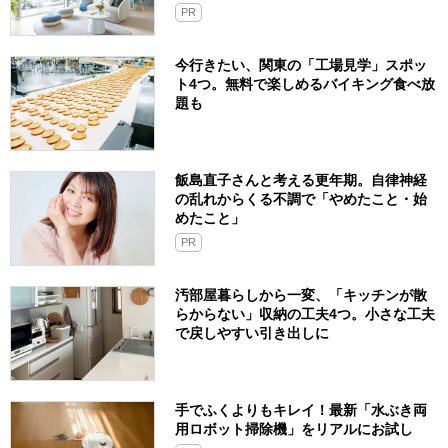
PR
今行きたい、関東の「工場見学」スポッ
ト4つ。無料で楽しめるバイキング食べ放
題も
飯島直子さんと考える更年期。自律神経
の乱れからくる不調で「やめたこと・始
めたこと」
PR
汚部屋暮らしから一変、「キッチンが散
らからない」収納の工夫4つ。小さな工夫
で戻しやすい引き出しに
手でふくよりもキレイ！最新「水ぶき両
用ロボット掃除機」をリアルにお試し