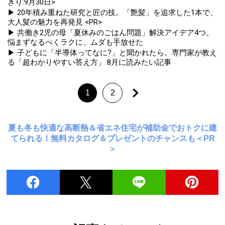
きり:9月30日>
▶ 20年積み重ねた研究と匠の技。「艶髪」を追求した1本で、
大人髪の魅力を再発見 <PR>
▶ 共働き2児の母「夏休みのごはん問題」解決アイデア4つ。
悩まずなるべくラクに、ムダも手放せた
▶ 子どもに「半導体ってなに?」と聞かれたら。専門家が教え
る「超わかりやすい答え方」:8月に読みたい記事
1
2
夏も冬も快適な高断熱＆省エネ住宅が補助金でおトクに建
てられる！無料カタログ＆プレゼントのチャンスも＜PR
＞