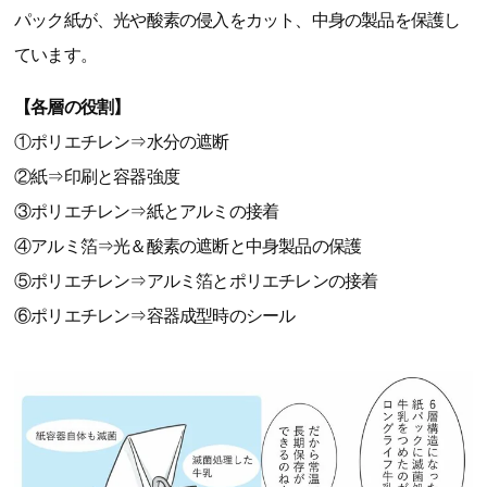
パック紙が、光や酸素の侵入をカット、中身の製品を保護し
ています。
【各層の役割】
①ポリエチレン⇒水分の遮断
②紙⇒印刷と容器強度
③ポリエチレン⇒紙とアルミの接着
④アルミ箔⇒光＆酸素の遮断と中身製品の保護
⑤ポリエチレン⇒アルミ箔とポリエチレンの接着
⑥ポリエチレン⇒容器成型時のシール