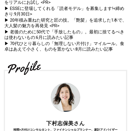
をリアルにお試し <PR>
▶ ESSEに登場してくれる「読者モデル」を募集します!<締め
きり:9月30日>
▶ 20年積み重ねた研究と匠の技。「艶髪」を追求した1本で、
大人髪の魅力を再発見 <PR>
▶ 老後のために50代で「手放したもの」。最初に捨てるべき
は使わないもの:6月に読みたい記事
▶ 70代ひとり暮らしの「無理しない片付け」マイルール。食
卓はあえて小さく、ものを置かない:8月に読みたい記事
下村志保美さん
時間×片付けコンサルタント、ファイナンシャルプランナー、家計アドバイザー