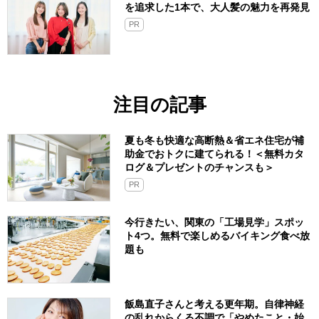
を追求した1本で、大人髪の魅力を再発見
PR
注目の記事
夏も冬も快適な高断熱＆省エネ住宅が補
助金でおトクに建てられる！＜無料カタ
ログ＆プレゼントのチャンスも＞
PR
今行きたい、関東の「工場見学」スポッ
ト4つ。無料で楽しめるバイキング食べ放
題も
飯島直子さんと考える更年期。自律神経
の乱れからくる不調で「やめたこと・始