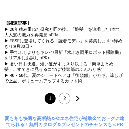
【関連記事】
▶ 20年積み重ねた研究と匠の技。「艶髪」を追求した1本で、
大人髪の魅力を再発見 <PR>
▶ ESSEに登場してくれる「読者モデル」を募集します!<締め
きり:9月30日>
▶ 手でふくよりもキレイ!最新「水ぶき両用ロボット掃除機」
をリアルにお試し <PR>
▶ 暑い日も快適、短い髪がすっきり決まる「簡単まとめ
髪」。すてきに見せるコツは“後頭部のふんわり感”
▶ 40・50代、夏のショートヘアは「後頭部」がカギ。涼しげ
で上品、ボリュームアップするカット術
1
2
夏も冬も快適な高断熱＆省エネ住宅が補助金でおトクに建
てられる！無料カタログ＆プレゼントのチャンスも＜PR