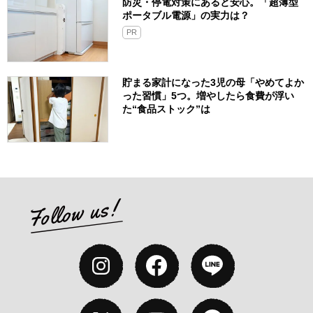
防災・停電対策にあると安心。「超薄型
ポータブル電源」の実力は？​
PR
貯まる家計になった3児の母「やめてよか
った習慣」5つ。増やしたら食費が浮い
た“食品ストック”は