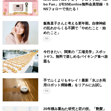
bo Fan」がESSEonline無料会員登録・S
NSフォローで当たる！
飯島直子さんと考える更年期。自律神経
の乱れからくる不調で「やめたこと・始
めたこと」
PR
今行きたい、関東の「工場見学」スポッ
ト4つ。無料で楽しめるバイキング食べ放
題も
手でふくよりもキレイ！最新「水ぶき両
用ロボット掃除機」をリアルにお試し
PR
20年積み重ねた研究と匠の技。「艶髪」