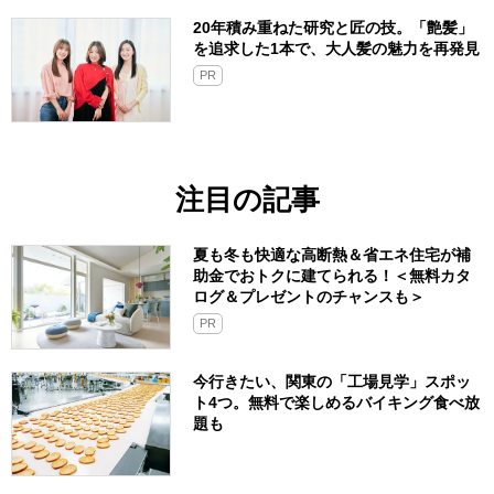
20年積み重ねた研究と匠の技。「艶髪」
を追求した1本で、大人髪の魅力を再発見
PR
注目の記事
夏も冬も快適な高断熱＆省エネ住宅が補
助金でおトクに建てられる！＜無料カタ
ログ＆プレゼントのチャンスも＞
PR
今行きたい、関東の「工場見学」スポッ
ト4つ。無料で楽しめるバイキング食べ放
題も