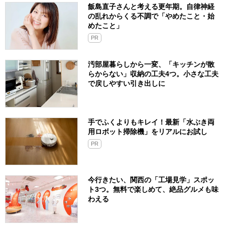
飯島直子さんと考える更年期。自律神経
の乱れからくる不調で「やめたこと・始
めたこと」
PR
汚部屋暮らしから一変、「キッチンが散
らからない」収納の工夫4つ。小さな工夫
で戻しやすい引き出しに
手でふくよりもキレイ！最新「水ぶき両
用ロボット掃除機」をリアルにお試し
PR
今行きたい、関西の「工場見学」スポッ
ト3つ。無料で楽しめて、絶品グルメも味
わえる