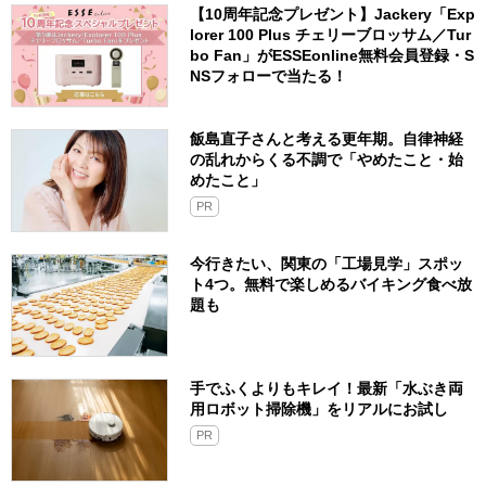
【10周年記念プレゼント】Jackery「Exp
lorer 100 Plus チェリーブロッサム／Tur
bo Fan」がESSEonline無料会員登録・S
NSフォローで当たる！
飯島直子さんと考える更年期。自律神経
の乱れからくる不調で「やめたこと・始
めたこと」
PR
今行きたい、関東の「工場見学」スポッ
ト4つ。無料で楽しめるバイキング食べ放
題も
手でふくよりもキレイ！最新「水ぶき両
用ロボット掃除機」をリアルにお試し
PR