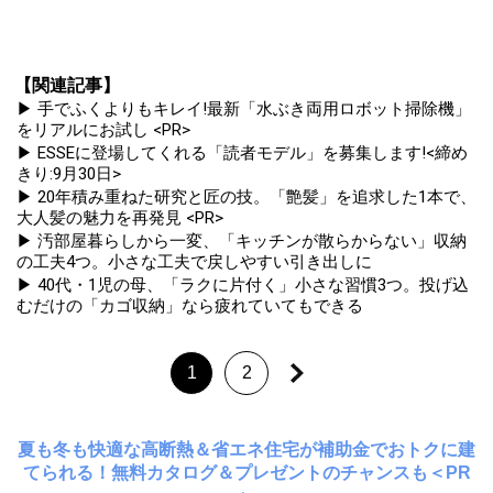
【関連記事】
▶ 手でふくよりもキレイ!最新「水ぶき両用ロボット掃除機」
をリアルにお試し <PR>
▶ ESSEに登場してくれる「読者モデル」を募集します!<締め
きり:9月30日>
▶ 20年積み重ねた研究と匠の技。「艶髪」を追求した1本で、
大人髪の魅力を再発見 <PR>
▶ 汚部屋暮らしから一変、「キッチンが散らからない」収納
の工夫4つ。小さな工夫で戻しやすい引き出しに
▶ 40代・1児の母、「ラクに片付く」小さな習慣3つ。投げ込
むだけの「カゴ収納」なら疲れていてもできる
1
2
夏も冬も快適な高断熱＆省エネ住宅が補助金でおトクに建
てられる！無料カタログ＆プレゼントのチャンスも＜PR