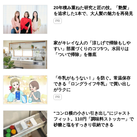
20年積み重ねた研究と匠の技。「艶髪」
を追求した1本で、大人髪の魅力を再発見
PR
家がキレイな人の「涼しげで掃除もしや
すい」部屋づくりのコツ5つ。水回りは
「ついで掃除」を徹底
「牛乳がもうない！」を防ぐ。常温保存
できる「ロングライフ牛乳」で買い出し
がラクに
PR
“コンロ横の小さい引き出し”にジャスト
フィット。110円「調味料ストッカー」で
砂糖と塩をすっきり収納できる