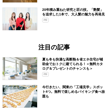
20年積み重ねた研究と匠の技。「艶髪」
を追求した1本で、大人髪の魅力を再発見
PR
注目の記事
夏も冬も快適な高断熱＆省エネ住宅が補
助金でおトクに建てられる！＜無料カタ
ログ＆プレゼントのチャンスも＞
PR
今行きたい、関東の「工場見学」スポッ
ト4つ。無料で楽しめるバイキング食べ放
題も