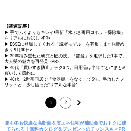
【関連記事】
▶ 手でふくよりもキレイ!最新「水ぶき両用ロボット掃除機」
をリアルにお試し <PR>
▶ ESSEに登場してくれる「読者モデル」を募集します!<締め
きり:9月30日>
▶ 20年積み重ねた研究と匠の技。「艶髪」を追求した1本で、
大人髪の魅力を再発見 <PR>
▶ 40代「買いすぎ防止」テク3つ。日用品は半年ごとにまとめ
買いして節約に
▶ 40代、2世帯同居で「食器棚」をなくして5年。手放したメ
リットと、少し困った“リアルな本音”
1
2
夏も冬も快適な高断熱＆省エネ住宅が補助金でおトクに建
てられる！無料カタログ＆プレゼントのチャンスも＜PR