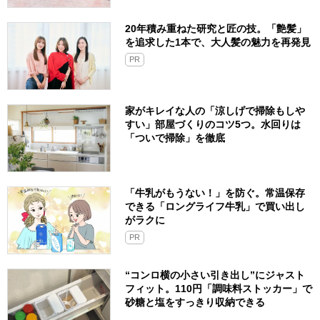
20年積み重ねた研究と匠の技。「艶髪」
を追求した1本で、大人髪の魅力を再発見
PR
家がキレイな人の「涼しげで掃除もしや
すい」部屋づくりのコツ5つ。水回りは
「ついで掃除」を徹底
「牛乳がもうない！」を防ぐ。常温保存
できる「ロングライフ牛乳」で買い出し
がラクに
PR
“コンロ横の小さい引き出し”にジャスト
フィット。110円「調味料ストッカー」で
砂糖と塩をすっきり収納できる