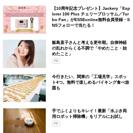
【10周年記念プレゼント】Jackery「Exp
lorer 100 Plus チェリーブロッサム／Tur
bo Fan」がESSEonline無料会員登録・S
NSフォローで当たる！
飯島直子さんと考える更年期。自律神経
の乱れからくる不調で「やめたこと・始
めたこと」
PR
今行きたい、関東の「工場見学」スポッ
ト4つ。無料で楽しめるバイキング食べ放
題も
手でふくよりもキレイ！最新「水ぶき両
用ロボット掃除機」をリアルにお試し
PR