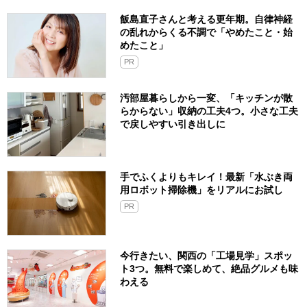
飯島直子さんと考える更年期。自律神経
の乱れからくる不調で「やめたこと・始
めたこと」
PR
汚部屋暮らしから一変、「キッチンが散
らからない」収納の工夫4つ。小さな工夫
で戻しやすい引き出しに
手でふくよりもキレイ！最新「水ぶき両
用ロボット掃除機」をリアルにお試し
PR
今行きたい、関西の「工場見学」スポッ
ト3つ。無料で楽しめて、絶品グルメも味
わえる