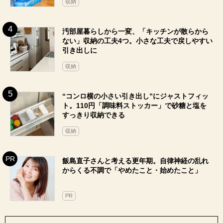
収納
汚部屋暮らしから一変、「キッチンが散らから
ない」収納の工夫4つ。小さな工夫で戻しやすい
引き出しに
収納
“コンロ横の小さい引き出し”にジャストフィッ
ト。110円「調味料ストッカー」で砂糖と塩を
すっきり収納できる
収納
飯島直子さんと考える更年期。自律神経の乱れ
からくる不調で「やめたこと・始めたこと」
PR