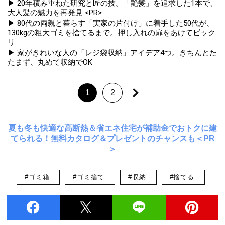
▶ 20年積み重ねた研究と匠の技。「艶髪」を追求した1本で、
大人髪の魅力を再発見 <PR>
▶ 80代の両親と暮らす「実家の片付け」に着手した50代が、
130kgの粗大ゴミを捨てるまで。押し入れの扉をあけてビック
リ
▶ 家がきれいな人の「レジ袋収納」アイデア4つ。きちんとた
たまず、丸めて収納でOK
1
2
夏も冬も快適な高断熱＆省エネ住宅が補助金でおトクに建
てられる！無料カタログ＆プレゼントのチャンスも＜PR
＞
#ゴミ箱
#ゴミ捨て
#収納
#捨てる