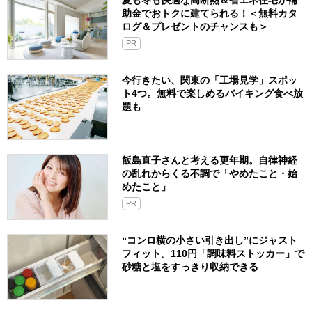
夏も冬も快適な高断熱＆省エネ住宅が補
助金でおトクに建てられる！＜無料カタ
ログ＆プレゼントのチャンスも＞
PR
今行きたい、関東の「工場見学」スポッ
ト4つ。無料で楽しめるバイキング食べ放
題も
飯島直子さんと考える更年期。自律神経
の乱れからくる不調で「やめたこと・始
めたこと」
PR
“コンロ横の小さい引き出し”にジャスト
フィット。110円「調味料ストッカー」で
砂糖と塩をすっきり収納できる