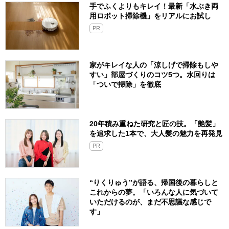
手でふくよりもキレイ！最新「水ぶき両
用ロボット掃除機」をリアルにお試し
PR
家がキレイな人の「涼しげで掃除もしや
すい」部屋づくりのコツ5つ。水回りは
「ついで掃除」を徹底
20年積み重ねた研究と匠の技。「艶髪」
を追求した1本で、大人髪の魅力を再発見
PR
“りくりゅう”が語る、帰国後の暮らしと
これからの夢。「いろんな人に気づいて
いただけるのが、まだ不思議な感じで
す」