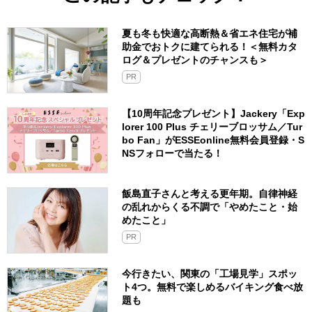
夏も冬も快適な高断熱＆省エネ住宅が補
助金でおトクに建てられる！＜無料カタ
ログ＆プレゼントのチャンスも＞
PR
【10周年記念プレゼント】Jackery「Exp
lorer 100 Plus チェリーブロッサム／Tur
bo Fan」がESSEonline無料会員登録・S
NSフォローで当たる！
飯島直子さんと考える更年期。自律神経
の乱れからくる不調で「やめたこと・始
めたこと」
PR
今行きたい、関東の「工場見学」スポッ
ト4つ。無料で楽しめるバイキング食べ放
題も