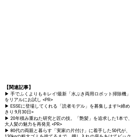
【関連記事】
▶ 手でふくよりもキレイ!最新「水ぶき両用ロボット掃除機」
をリアルにお試し <PR>
▶ ESSEに登場してくれる「読者モデル」を募集します!<締め
きり:9月30日>
▶ 20年積み重ねた研究と匠の技。「艶髪」を追求した1本で、
大人髪の魅力を再発見 <PR>
▶ 80代の両親と暮らす「実家の片付け」に着手した50代が、
130kgの粗大ゴミを捨てるまで。押し入れの扉をあけてビック