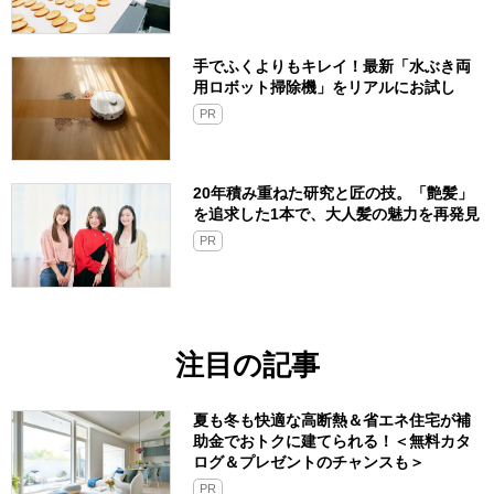
手でふくよりもキレイ！最新「水ぶき両
用ロボット掃除機」をリアルにお試し
PR
20年積み重ねた研究と匠の技。「艶髪」
を追求した1本で、大人髪の魅力を再発見
PR
注目の記事
夏も冬も快適な高断熱＆省エネ住宅が補
助金でおトクに建てられる！＜無料カタ
ログ＆プレゼントのチャンスも＞
PR