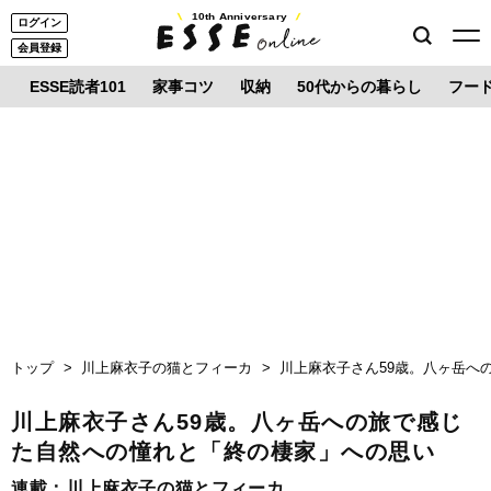
10th Anniversary
ログイン
会員登録
ESSE読者101
家事コツ
収納
50代からの暮らし
フー
トップ
川上麻衣子の猫とフィーカ
川上麻衣子さん59歳。八ヶ岳へ
川上麻衣子さん59歳。八ヶ岳への旅で感じ
た自然への憧れと「終の棲家」への思い
連載：
川上麻衣子の猫とフィーカ