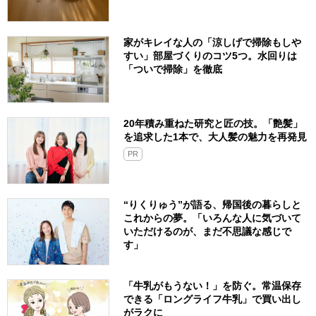
家がキレイな人の「涼しげで掃除もしや
すい」部屋づくりのコツ5つ。水回りは
「ついで掃除」を徹底
20年積み重ねた研究と匠の技。「艶髪」
を追求した1本で、大人髪の魅力を再発見
PR
“りくりゅう”が語る、帰国後の暮らしと
これからの夢。「いろんな人に気づいて
いただけるのが、まだ不思議な感じで
す」
「牛乳がもうない！」を防ぐ。常温保存
できる「ロングライフ牛乳」で買い出し
がラクに