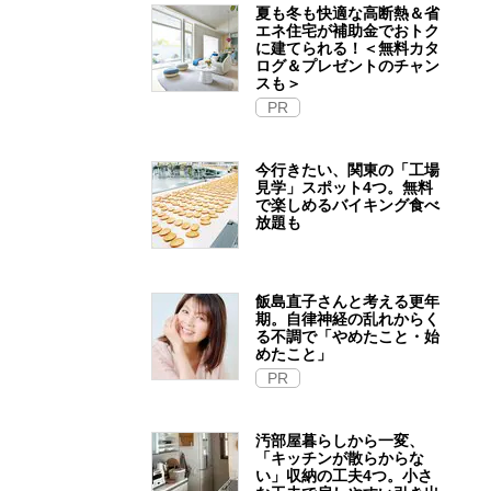
夏も冬も快適な高断熱＆省
エネ住宅が補助金でおトク
に建てられる！＜無料カタ
ログ＆プレゼントのチャン
スも＞
PR
今行きたい、関東の「工場
見学」スポット4つ。無料
で楽しめるバイキング食べ
放題も
飯島直子さんと考える更年
期。自律神経の乱れからく
る不調で「やめたこと・始
めたこと」
PR
汚部屋暮らしから一変、
「キッチンが散らからな
い」収納の工夫4つ。小さ