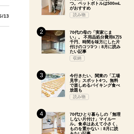
つ。ペットボトルは500mL
がおすすめ
読み物
5/13
70代の母の「実家じま
い」。 不用品処分費用6万5
千円、時間を味方にした片
付けのコツ3つ：8月に読み
たい記事
収納
今行きたい、関東の「工場
見学」スポット4つ。無料
で楽しめるバイキング食べ
放題も
読み物
70代ひとり暮らしの「無理
しない片付け」マイルー
ル。食卓はあえて小さく、
ものを置かない：8月に読
みたい記事