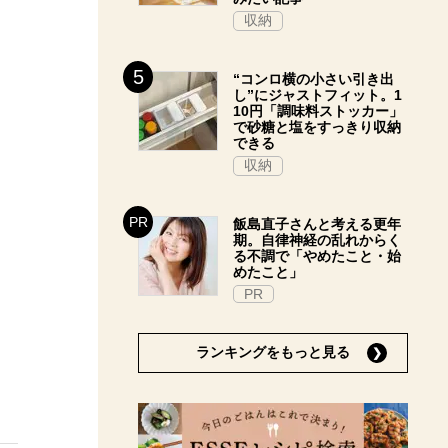
収納
“コンロ横の小さい引き出
し”にジャストフィット。1
10円「調味料ストッカー」
で砂糖と塩をすっきり収納
できる
収納
飯島直子さんと考える更年
期。自律神経の乱れからく
る不調で「やめたこと・始
めたこと」
PR
ランキングをもっと見る