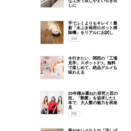
な工夫で戻しやすい引き出
しに
手でふくよりもキレイ！最
新「水ぶき両用ロボット掃
除機」をリアルにお試し
PR
今行きたい、関西の「工場
見学」スポット3つ。無料
で楽しめて、絶品グルメも
味わえる
20年積み重ねた研究と匠の
技。「艶髪」を追求した1
本で、大人髪の魅力を再発
見
PR
家がキレイな人の「涼しげ