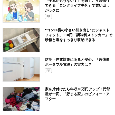
「牛乳がもうない！」を防ぐ。常温保存
できる「ロングライフ牛乳」で買い出し
がラクに
PR
“コンロ横の小さい引き出し”にジャスト
フィット。110円「調味料ストッカー」で
砂糖と塩をすっきり収納できる
防災・停電対策にあると安心。「超薄型
ポータブル電源」の実力は？​
PR
家を片付けたら年収70万円アップ！汚部
屋が一変、「貯まる家」のビフォー・ア
フター