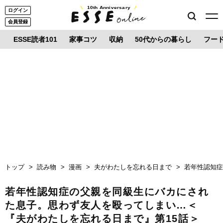
10th Anniversary
ログイン
会員登録
ESSE読者101
家事コツ
収納
50代からの暮らし
フー
トップ
読み物
漫画
夫がわたしを忘れる日まで
若年性認知症
若年性認知症の父親を同級生にバカにされ
た息子。思わず友人を殴ってしまい…＜
『夫がわたしを忘れる日まで』第15話＞