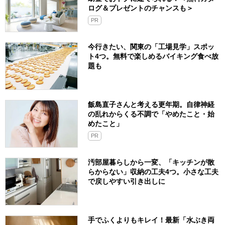
ログ＆プレゼントのチャンスも＞
PR
今行きたい、関東の「工場見学」スポッ
ト4つ。無料で楽しめるバイキング食べ放
題も
飯島直子さんと考える更年期。自律神経
の乱れからくる不調で「やめたこと・始
めたこと」
PR
汚部屋暮らしから一変、「キッチンが散
らからない」収納の工夫4つ。小さな工夫
で戻しやすい引き出しに
手でふくよりもキレイ！最新「水ぶき両