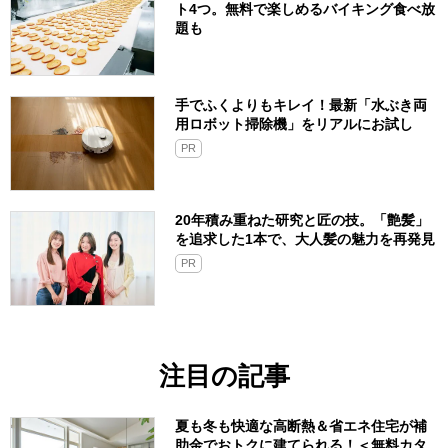
ト4つ。無料で楽しめるバイキング食べ放
題も
手でふくよりもキレイ！最新「水ぶき両
用ロボット掃除機」をリアルにお試し
PR
20年積み重ねた研究と匠の技。「艶髪」
を追求した1本で、大人髪の魅力を再発見
PR
注目の記事
夏も冬も快適な高断熱＆省エネ住宅が補
助金でおトクに建てられる！＜無料カタ