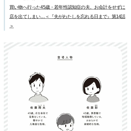
買い物へ行った45歳・若年性認知症の夫。お会計をせずに
店を出てしまい…＜『夫がわたしを忘れる日まで』第14話
＞