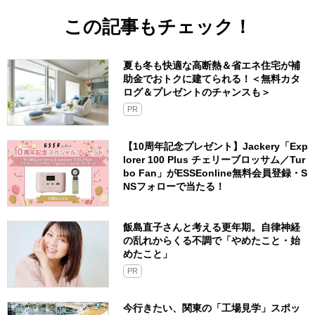
この記事もチェック！
夏も冬も快適な高断熱＆省エネ住宅が補
助金でおトクに建てられる！＜無料カタ
ログ＆プレゼントのチャンスも＞
PR
【10周年記念プレゼント】Jackery「Exp
lorer 100 Plus チェリーブロッサム／Tur
bo Fan」がESSEonline無料会員登録・S
NSフォローで当たる！
飯島直子さんと考える更年期。自律神経
の乱れからくる不調で「やめたこと・始
めたこと」
PR
今行きたい、関東の「工場見学」スポッ