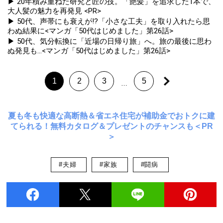
▶ 20年積み重ねた研究と匠の技。「艶髪」を追求した1本で、
大人髪の魅力を再発見 <PR>
▶ 50代、声帯にも衰えが!?「小さな工夫」を取り入れたら思
わぬ結果に<マンガ「50代はじめました」第26話>
▶ 50代、気分転換に「近場の日帰り旅」へ。旅の最後に思わ
ぬ発見も...<マンガ「50代はじめました」第26話>
1
2
3
5
…
夏も冬も快適な高断熱＆省エネ住宅が補助金でおトクに建
てられる！無料カタログ＆プレゼントのチャンスも＜PR
＞
#夫婦
#家族
#闘病