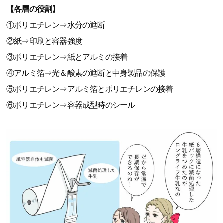
【各層の役割】
①ポリエチレン⇒水分の遮断
②紙⇒印刷と容器強度
③ポリエチレン⇒紙とアルミの接着
④アルミ箔⇒光＆酸素の遮断と中身製品の保護
⑤ポリエチレン⇒アルミ箔とポリエチレンの接着
⑥ポリエチレン⇒容器成型時のシール