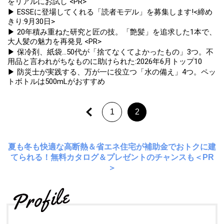
をリアルにお試し <PR>
▶ ESSEに登場してくれる「読者モデル」を募集します!<締め
きり:9月30日>
▶ 20年積み重ねた研究と匠の技。「艶髪」を追求した1本で、
大人髪の魅力を再発見 <PR>
▶ 保冷剤、紙袋...50代が「捨てなくてよかったもの」3つ。不
用品と言われがちなものに助けられた:2026年6月トップ10
▶ 防災士が実践する、万が一に役立つ「水の備え」4つ。ペッ
トボトルは500mLがおすすめ
1
2
夏も冬も快適な高断熱＆省エネ住宅が補助金でおトクに建
てられる！無料カタログ＆プレゼントのチャンスも＜PR
＞