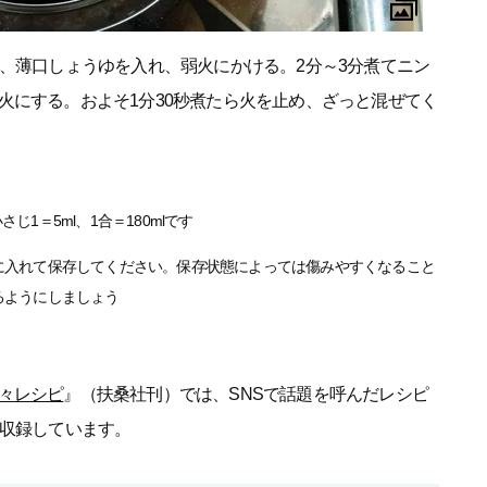
ル、薄口しょうゆを入れ、弱火にかける。2分～3分煮てニン
火にする。およそ1分30秒煮たら火を止め、ざっと混ぜてく
さじ1＝5ml、1合＝180mlです
に入れて保存してください。保存状態によっては傷みやすくなること
るようにしましょう
々レシピ
』（扶桑社刊）では、SNSで話題を呼んだレシピ
り収録しています。