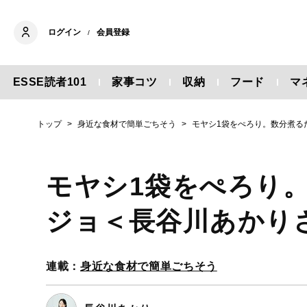
ログイン
会員登録
/
ESSE読者101
家事コツ
収納
フード
マ
トップ
身近な食材で簡単ごちそう
モヤシ1袋をぺろり。数分煮る
モヤシ1袋をぺろり
ジョ＜長谷川あかり
連載：
身近な食材で簡単ごちそう