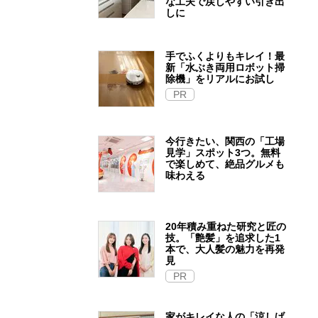
な工夫で戻しやすい引き出
しに
手でふくよりもキレイ！最
新「水ぶき両用ロボット掃
除機」をリアルにお試し
PR
今行きたい、関西の「工場
見学」スポット3つ。無料
で楽しめて、絶品グルメも
味わえる
20年積み重ねた研究と匠の
技。「艶髪」を追求した1
本で、大人髪の魅力を再発
見
PR
家がキレイな人の「涼しげ