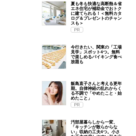
夏も冬も快適な高断熱＆省
エネ住宅が補助金でおトク
に建てられる！＜無料カタ
ログ＆プレゼントのチャン
スも＞
PR
今行きたい、関東の「工場
見学」スポット4つ。無料
で楽しめるバイキング食べ
放題も
飯島直子さんと考える更年
期。自律神経の乱れからく
る不調で「やめたこと・始
めたこと」
PR
汚部屋暮らしから一変、
「キッチンが散らからな
い」収納の工夫4つ。小さ