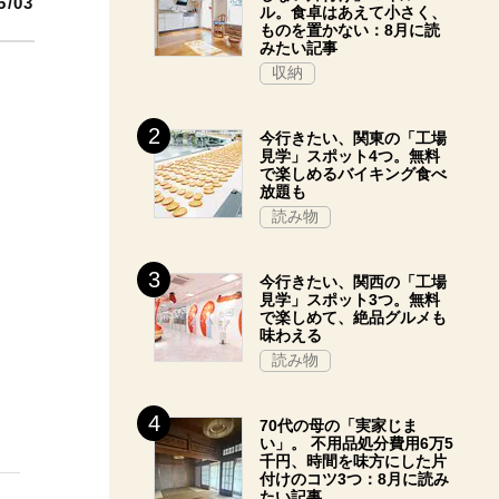
5/03
ル。食卓はあえて小さく、
ものを置かない：8月に読
みたい記事
収納
今行きたい、関東の「工場
見学」スポット4つ。無料
で楽しめるバイキング食べ
放題も
読み物
今行きたい、関西の「工場
見学」スポット3つ。無料
で楽しめて、絶品グルメも
味わえる
読み物
70代の母の「実家じま
い」。 不用品処分費用6万5
千円、時間を味方にした片
付けのコツ3つ：8月に読み
たい記事