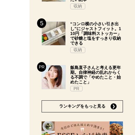
収納
“コンロ横の小さい引き出
し”にジャストフィット。1
10円「調味料ストッカー」
で砂糖と塩をすっきり収納
できる
収納
飯島直子さんと考える更年
期。自律神経の乱れからく
る不調で「やめたこと・始
めたこと」
PR
ランキングをもっと見る