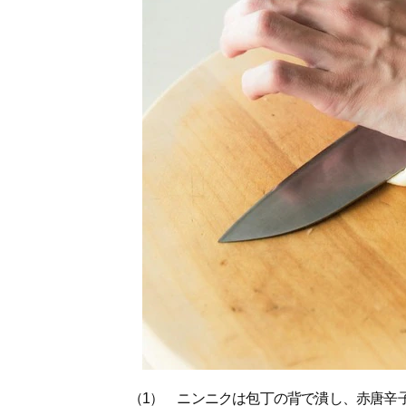
（1） ニンニクは包丁の背で潰し、赤唐辛