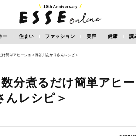
10th Anniversary
ネー
住まい
ファッション
美容
健康
読
だけ簡単アヒージョ＜長谷川あかりさんレシピ＞
。数分煮るだけ簡単アヒー
さんレシピ＞