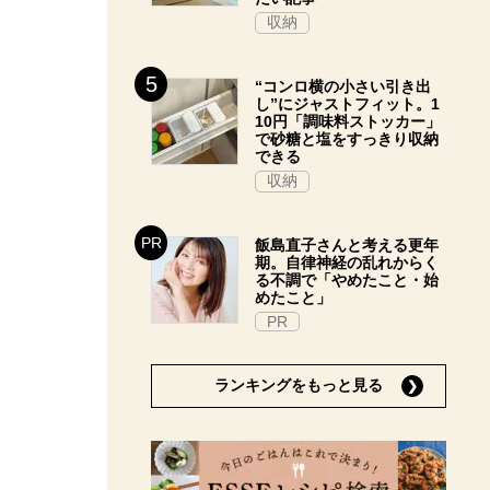
収納
“コンロ横の小さい引き出
し”にジャストフィット。1
10円「調味料ストッカー」
で砂糖と塩をすっきり収納
できる
収納
飯島直子さんと考える更年
期。自律神経の乱れからく
る不調で「やめたこと・始
めたこと」
PR
ランキングをもっと見る