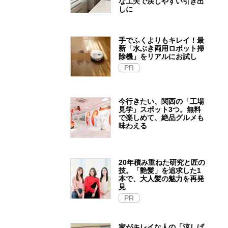
な工夫で戻しやすい引き出
しに
手でふくよりもキレイ！最
新「水ぶき両用ロボット掃
除機」をリアルにお試し
PR
今行きたい、関西の「工場
見学」スポット3つ。無料
で楽しめて、絶品グルメも
味わえる
20年積み重ねた研究と匠の
技。「艶髪」を追求した1
本で、大人髪の魅力を再発
見
PR
家がキレイな人の「涼しげ