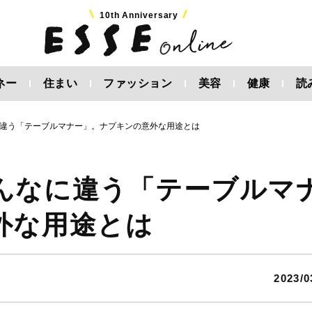
10th Anniversary
ネー
住まい
ファッション
美容
健康
読
違う「テーブルマナー」。ナプキンの意外な用途とは
んなに違う「テーブルマ
外な用途とは
2023/0