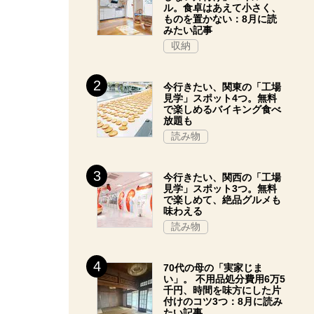
ル。食卓はあえて小さく、
ものを置かない：8月に読
みたい記事
収納
今行きたい、関東の「工場
見学」スポット4つ。無料
で楽しめるバイキング食べ
放題も
読み物
今行きたい、関西の「工場
見学」スポット3つ。無料
で楽しめて、絶品グルメも
味わえる
読み物
70代の母の「実家じま
い」。 不用品処分費用6万5
千円、時間を味方にした片
付けのコツ3つ：8月に読み
たい記事