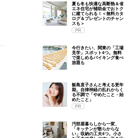
夏も冬も快適な高断熱＆省
エネ住宅が補助金でおトク
に建てられる！＜無料カタ
ログ＆プレゼントのチャン
スも＞
PR
今行きたい、関東の「工場
見学」スポット4つ。無料
で楽しめるバイキング食べ
放題も
飯島直子さんと考える更年
期。自律神経の乱れからく
る不調で「やめたこと・始
めたこと」
PR
汚部屋暮らしから一変、
「キッチンが散らからな
い」収納の工夫4つ。小さ