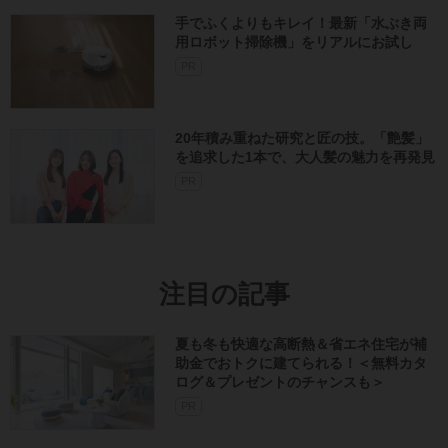
手でふくよりもキレイ！最新「水ぶき両
用ロボット掃除機」をリアルにお試し
PR
20年積み重ねた研究と匠の技。「艶髪」
を追求した1本で、大人髪の魅力を再発見
PR
注目の記事
夏も冬も快適な高断熱＆省エネ住宅が補
助金でおトクに建てられる！＜無料カタ
ログ＆プレゼントのチャンスも＞
PR