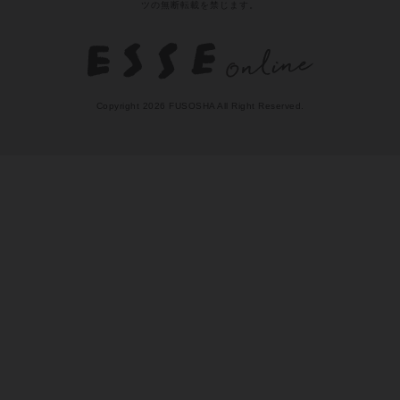
扶桑社Webメディア
Numero TOKYO
天然生活web
女子SPA!
日刊SPA!
孤独のグルメ
MAMOR-WEB
本サイトに掲載されている記事・レシピ・写真・イラスト等のコンテン
ツの無断転載を禁じます。
Copyright 2026 FUSOSHA All Right Reserved.