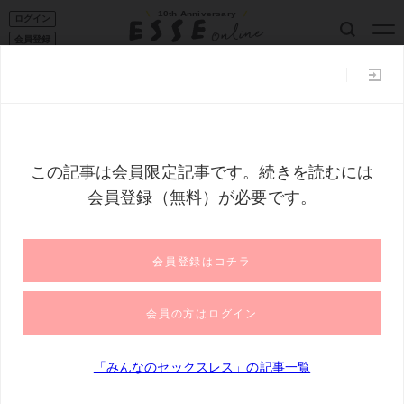
10th Anniversary
ログイン
会員登録
ESSE読者101
家事コツ
収納
50代からの暮らし
フー
トップ
みんなのセックスレス
「もうお前たちの家じゃないから」
「もうお前たちの家じゃないから」出て行
った妻子にモラハラ夫の非情な一言：セッ
クスレス・朋美さんの場合6