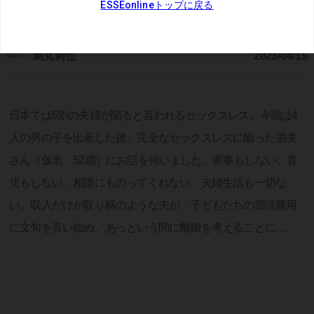
連載：
みんなのセックスレス
烏丸莉也
2023/04/15
日本では6割の夫婦が陥ると言われるセックスレス。今回は4
人の男の子を出産した後、完全なセックスレスに陥った朋美
さん（仮名・52歳）にお話を伺いました。家事もしない、育
児もしない、相談にものってくれない、夫婦生活も一切な
い。収入だけが取り柄のような夫が、子どもたちの部活費用
に文句を言い始め、あっという間に離婚を考えることに…。