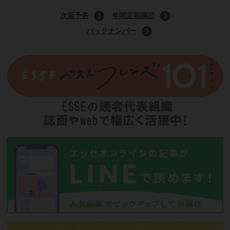
9月号特装版
(定価:1400円)
Amazonで購入する
次回予告
年間定期購読
バックナンバー