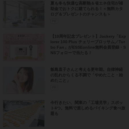
夏も冬も快適な高断熱＆省エネ住宅が補
助金でおトクに建てられる！＜無料カタ
ログ＆プレゼントのチャンスも＞
PR
【10周年記念プレゼント】Jackery「Exp
lorer 100 Plus チェリーブロッサム／Tur
bo Fan」がESSEonline無料会員登録・S
NSフォローで当たる！
飯島直子さんと考える更年期。自律神経
の乱れからくる不調で「やめたこと・始
めたこと」
PR
今行きたい、関東の「工場見学」スポッ
ト4つ。無料で楽しめるバイキング食べ放
題も