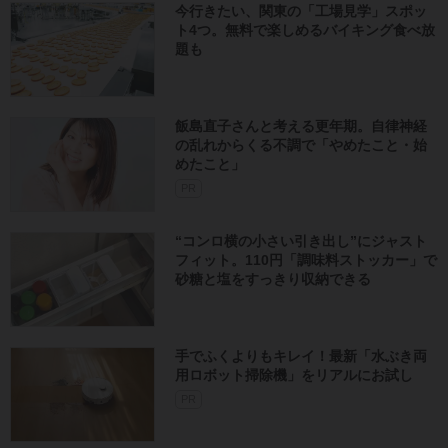
今行きたい、関東の「工場見学」スポッ
ト4つ。無料で楽しめるバイキング食べ放
題も
飯島直子さんと考える更年期。自律神経
の乱れからくる不調で「やめたこと・始
めたこと」
PR
“コンロ横の小さい引き出し”にジャスト
フィット。110円「調味料ストッカー」で
砂糖と塩をすっきり収納できる
手でふくよりもキレイ！最新「水ぶき両
用ロボット掃除機」をリアルにお試し
PR