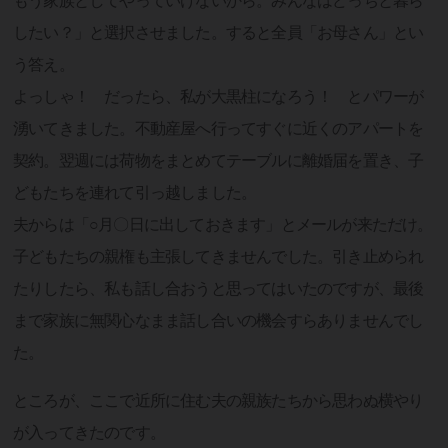
もう家族としてやっていけないから。みんなはどっちと暮ら
したい？」と選択させました。すると全員「お母さん」とい
う答え。
よっしゃ！ だったら、私が大黒柱になろう！ とパワーが
湧いてきました。不動産屋へ行ってすぐに近くのアパートを
契約。翌週には荷物をまとめてテーブルに離婚届を置き、子
どもたちを連れて引っ越しました。
夫からは「○月〇日に出しておきます」とメールが来ただけ。
子どもたちの親権も主張してきませんでした。引き止められ
たりしたら、私も話し合おうと思ってはいたのですが、最後
まで家族に無関心なまま話し合いの機会すらありませんでし
た。
ところが、ここで近所に住む夫の親族たちから思わぬ横やり
が入ってきたのです。