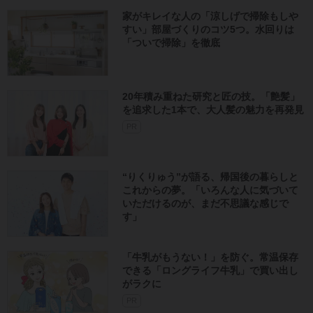
家がキレイな人の「涼しげで掃除もしや
すい」部屋づくりのコツ5つ。水回りは
「ついで掃除」を徹底
20年積み重ねた研究と匠の技。「艶髪」
を追求した1本で、大人髪の魅力を再発見
PR
“りくりゅう”が語る、帰国後の暮らしと
これからの夢。「いろんな人に気づいて
いただけるのが、まだ不思議な感じで
す」
「牛乳がもうない！」を防ぐ。常温保存
できる「ロングライフ牛乳」で買い出し
がラクに
PR