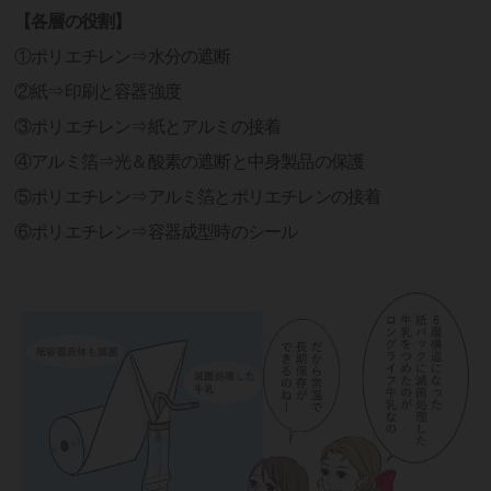
【各層の役割】
①ポリエチレン⇒水分の遮断
②紙⇒印刷と容器強度
③ポリエチレン⇒紙とアルミの接着
④アルミ箔⇒光＆酸素の遮断と中身製品の保護
⑤ポリエチレン⇒アルミ箔とポリエチレンの接着
⑥ポリエチレン⇒容器成型時のシール