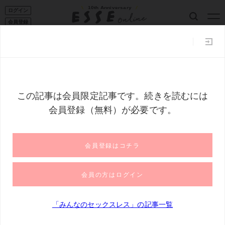
10th Anniversary
ログイン
会員登録
ESSE読者101
家事コツ
収納
50代からの暮らし
フー
トップ
みんなのセックスレス
年に1回のセックスで15年続いた夫
年に1回のセックスで15年続いた夫婦関係。
「たぶん浮気はあったけど…」＜セックス
レス・久美子さんの場合1＞