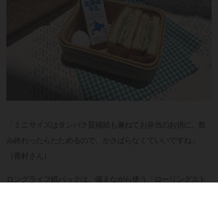
「ミニサイズはタンパク質補給も兼ねてお弁当のお供に。飲
み終わったらたためるので、かさばらなくていいですね」
（青村さん）
ロングライフ紙パックは、備えながら使う「ローリングスト
ック」にも最適。とくに牛乳は、タンパク質・脂質・炭水化
物に加え、カルシウムやビタミンA、B2などをバランスよく