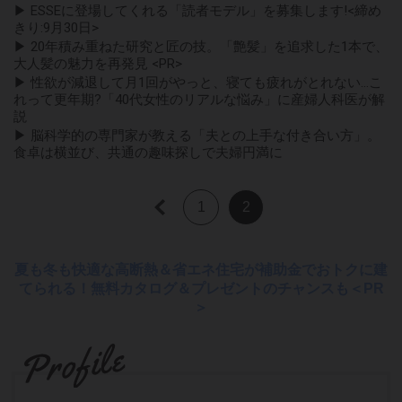
▶ ESSEに登場してくれる「読者モデル」を募集します!<締め
きり:9月30日>
▶ 20年積み重ねた研究と匠の技。「艶髪」を追求した1本で、
大人髪の魅力を再発見 <PR>
▶ 性欲が減退して月1回がやっと、寝ても疲れがとれない...こ
れって更年期?「40代女性のリアルな悩み」に産婦人科医が解
説
▶ 脳科学的の専門家が教える「夫との上手な付き合い方」。
食卓は横並び、共通の趣味探しで夫婦円満に
1
2
夏も冬も快適な高断熱＆省エネ住宅が補助金でおトクに建
てられる！無料カタログ＆プレゼントのチャンスも＜PR
＞