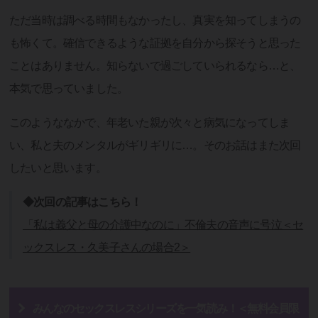
ただ当時は調べる時間もなかったし、真実を知ってしまうの
も怖くて。確信できるような証拠を自分から探そうと思った
ことはありません。知らないで過ごしていられるなら…と、
本気で思っていました。
このようななかで、年老いた親が次々と病気になってしま
い、私と夫のメンタルがギリギリに…。そのお話はまた次回
したいと思います。
◆次回の記事はこちら！
「私は義父と母の介護中なのに」不倫夫の音声に号泣＜セ
ックスレス・久美子さんの場合2＞
みんなのセックスレスシリーズを一気読み！＜無料会員限