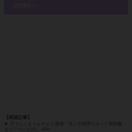
定記事あり＞
【関連記事】
▶ 手でふくよりもキレイ!最新「水ぶき両用ロボット掃除機」
をリアルにお試し <PR>