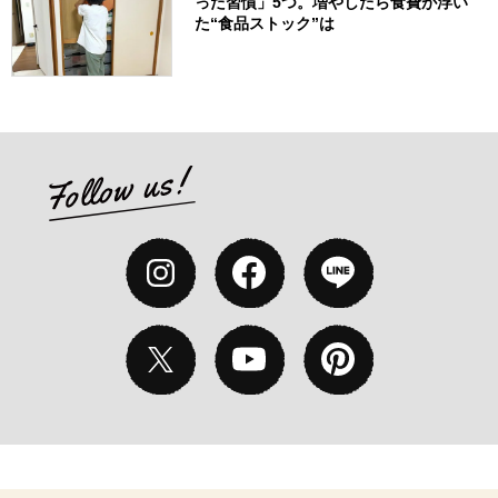
った習慣」5つ。増やしたら食費が浮い
た“食品ストック”は