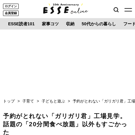
10th Anniversary
ログイン
会員登録
ESSE読者101
家事コツ
収納
50代からの暮らし
フー
トップ
子育て
子どもと遊ぶ
予約がとれない「ガリガリ君」工場
予約がとれない「ガリガリ君」工場見学。
話題の「20分間食べ放題」以外もすごかっ
た