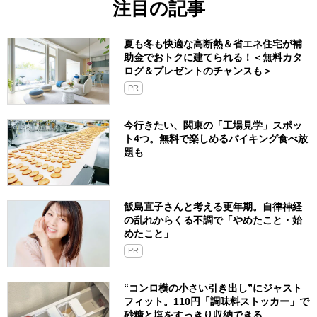
注目の記事
夏も冬も快適な高断熱＆省エネ住宅が補
助金でおトクに建てられる！＜無料カタ
ログ＆プレゼントのチャンスも＞
PR
今行きたい、関東の「工場見学」スポッ
ト4つ。無料で楽しめるバイキング食べ放
題も
飯島直子さんと考える更年期。自律神経
の乱れからくる不調で「やめたこと・始
めたこと」
PR
“コンロ横の小さい引き出し”にジャスト
フィット。110円「調味料ストッカー」で
砂糖と塩をすっきり収納できる