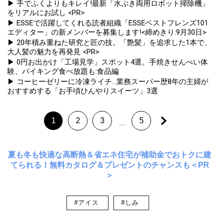
▶ 手でふくよりもキレイ!最新「水ぶき両用ロボット掃除機」
をリアルにお試し <PR>
▶ ESSEで活躍してくれる読者組織「ESSEベストフレンズ101
エディター」の新メンバーを募集します!<締めきり:9月30日>
▶ 20年積み重ねた研究と匠の技。「艶髪」を追求した1本で、
大人髪の魅力を再発見 <PR>
▶ 0円お出かけ「工場見学」スポット4選。手焼きせんべい体
験、バイキング食べ放題も:食品編
▶ コーヒーゼリーに冷凍ライチ...業務スーパー歴8年の主婦が
おすすめする「お手頃ひんやりスイーツ」3選
1
2
3
5
…
夏も冬も快適な高断熱＆省エネ住宅が補助金でおトクに建
てられる！無料カタログ＆プレゼントのチャンスも＜PR
＞
#アイス
#しみ