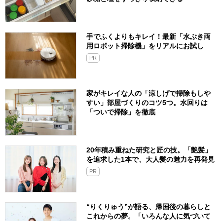
手でふくよりもキレイ！最新「水ぶき両
用ロボット掃除機」をリアルにお試し
PR
家がキレイな人の「涼しげで掃除もしや
すい」部屋づくりのコツ5つ。水回りは
「ついで掃除」を徹底
20年積み重ねた研究と匠の技。「艶髪」
を追求した1本で、大人髪の魅力を再発見
PR
“りくりゅう”が語る、帰国後の暮らしと
これからの夢。「いろんな人に気づいて