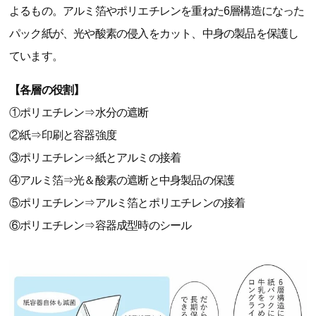
よるもの。アルミ箔やポリエチレンを重ねた6層構造になった
パック紙が、光や酸素の侵入をカット、中身の製品を保護し
ています。
【各層の役割】
①ポリエチレン⇒水分の遮断
②紙⇒印刷と容器強度
③ポリエチレン⇒紙とアルミの接着
④アルミ箔⇒光＆酸素の遮断と中身製品の保護
⑤ポリエチレン⇒アルミ箔とポリエチレンの接着
⑥ポリエチレン⇒容器成型時のシール