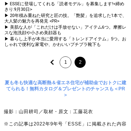
▶ ESSEに登場してくれる「読者モデル」を募集します!<締め
きり:9月30日>
▶ 20年積み重ねた研究と匠の技。「艶髪」を追求した1本で、
大人髪の魅力を再発見 <PR>
▶ 美肌な人が「これだけは手放せない」アイテム6つ。摩擦レ
スな泡洗顔や小さめ美顔器も
▶ 暮らし上手が本当に愛用する「トレンドアイテム」5つ。お
しゃれで便利な家電や、かわいいプチプラ靴下も
1
2
夏も冬も快適な高断熱＆省エネ住宅が補助金でおトクに建
てられる！無料カタログ＆プレゼントのチャンスも＜PR
＞
撮影：山田耕司／取材・原文：工藤花衣
※この記事は2022年9年号「ESSE」に掲載された内容