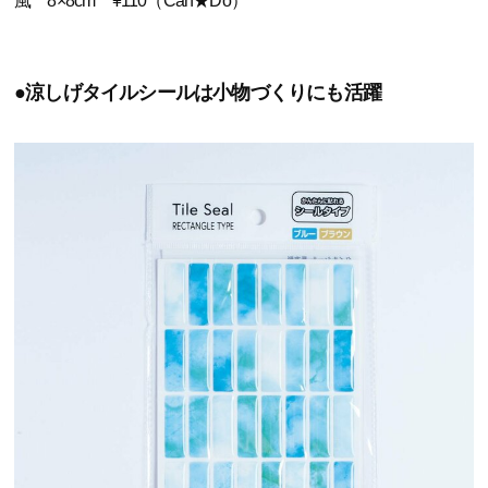
風 8×8cm ¥110（Can★Do）
●涼しげタイルシールは小物づくりにも活躍