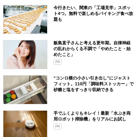
今行きたい、関東の「工場見学」スポッ
ト4つ。無料で楽しめるバイキング食べ放
題も
飯島直子さんと考える更年期。自律神経
の乱れからくる不調で「やめたこと・始
めたこと」
PR
“コンロ横の小さい引き出し”にジャスト
フィット。110円「調味料ストッカー」で
砂糖と塩をすっきり収納できる
手でふくよりもキレイ！最新「水ぶき両
用ロボット掃除機」をリアルにお試し
PR