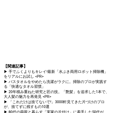
【関連記事】
▶ 手でふくよりもキレイ!最新「水ぶき両用ロボット掃除機」
をリアルにお試し <PR>
▶ バスタオルをやめたら洗濯がラクに。掃除のプロが実践す
る「快適なタオル習慣」
▶ 20年積み重ねた研究と匠の技。「艶髪」を追求した1本で、
大人髪の魅力を再発見 <PR>
▶ 「これだけは捨てないで!」3000軒見てきた片づけのプロ
が、捨てずに残すもの10選
▶ 80代の両親と暮らす「実家の片付け」に着手した50代が、