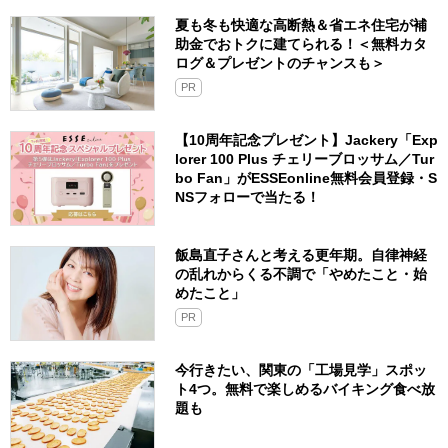
夏も冬も快適な高断熱＆省エネ住宅が補
助金でおトクに建てられる！＜無料カタ
ログ＆プレゼントのチャンスも＞
PR
【10周年記念プレゼント】Jackery「Exp
lorer 100 Plus チェリーブロッサム／Tur
bo Fan」がESSEonline無料会員登録・S
NSフォローで当たる！
飯島直子さんと考える更年期。自律神経
の乱れからくる不調で「やめたこと・始
めたこと」
PR
今行きたい、関東の「工場見学」スポッ
ト4つ。無料で楽しめるバイキング食べ放
題も