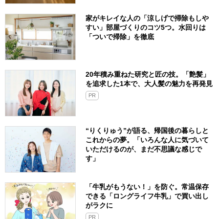
家がキレイな人の「涼しげで掃除もしや
すい」部屋づくりのコツ5つ。水回りは
「ついで掃除」を徹底
20年積み重ねた研究と匠の技。「艶髪」
を追求した1本で、大人髪の魅力を再発見
PR
“りくりゅう”が語る、帰国後の暮らしと
これからの夢。「いろんな人に気づいて
いただけるのが、まだ不思議な感じで
す」
「牛乳がもうない！」を防ぐ。常温保存
できる「ロングライフ牛乳」で買い出し
がラクに
PR