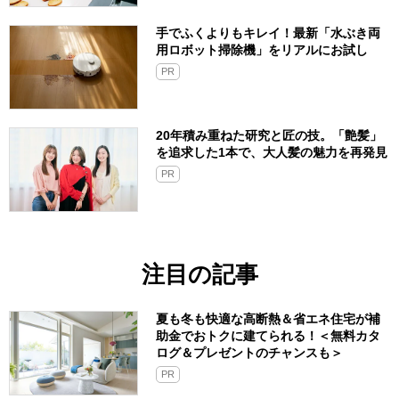
手でふくよりもキレイ！最新「水ぶき両
用ロボット掃除機」をリアルにお試し
PR
20年積み重ねた研究と匠の技。「艶髪」
を追求した1本で、大人髪の魅力を再発見
PR
注目の記事
夏も冬も快適な高断熱＆省エネ住宅が補
助金でおトクに建てられる！＜無料カタ
ログ＆プレゼントのチャンスも＞
PR