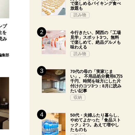
で楽しめるバイキング食べ
放題も
読み物
ンプ
生を
今行きたい、関西の「工場
見学」スポット3つ。無料
読み
で楽しめて、絶品グルメも
味わえる
読み物
e編集部
70代の母の「実家じま
い」。 不用品処分費用6万5
千円、時間を味方にした片
付けのコツ3つ：8月に読み
たい記事
収納
50代・夫婦ふたり暮らし、
やめてよかった「食品スト
ック」2つ。あえて増やし
たものも