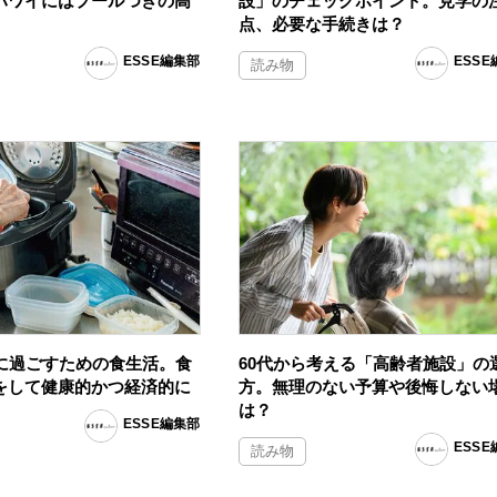
ハワイにはプールつきの高
設」のチェックポイント。見学の
点、必要な手続きは？
ESSE編集部
ESS
読み物
気に過ごすための食生活。食
60代から考える「高齢者施設」の
をして健康的かつ経済的に
方。無理のない予算や後悔しない
は？
ESSE編集部
ESS
読み物