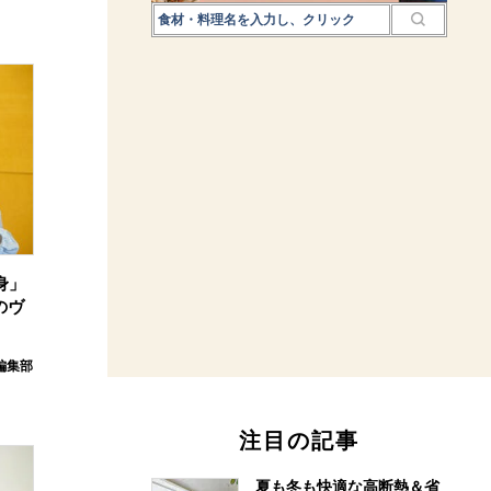
身」
のヴ
e編集部
注目の記事
夏も冬も快適な高断熱＆省