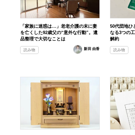
「家族に迷惑は…」老老介護の末に妻
50代団地
を亡くした92歳父の“意外な行動”。遺
なる3つの
品整理で大切なことは
解約
新田 由香
読み物
読み物