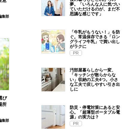
注意
夢。「いろんな人に気づい
ていただけるのが、まだ不
思議な感じです」
E編集部
「牛乳がもうない！」を防
ぐ。常温保存できる「ロン
グライフ牛乳」で買い出し
がラクに
PR
汚部屋暮らしから一変、
「キッチンが散らからな
い」収納の工夫4つ。小さ
な工夫で戻しやすい引き出
しに
選び
場所
防災・停電対策にあると安
心。「超薄型ポータブル電
源」の実力は？​
E編集部
PR