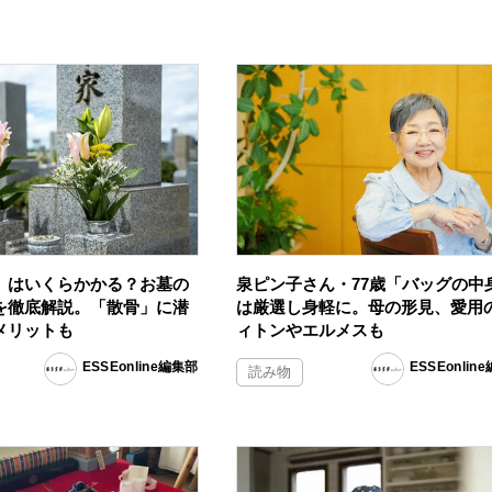
」はいくらかかる？お墓の
泉ピン子さん・77歳「バッグの中
を徹底解説。「散骨」に潜
は厳選し身軽に。母の形見、愛用
メリットも
ィトンやエルメスも
ESSEonline編集部
ESSEonlin
読み物