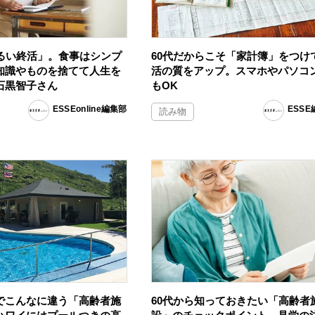
明るい終活」。食事はシンプ
60代だからこそ「家計簿」をつけ
知識やものを捨てて人生を
活の質をアップ。スマホやパソコ
石黒智子さん
もOK
ESSEonline編集部
ESS
読み物
でこんなに違う「高齢者施
60代から知っておきたい「高齢者