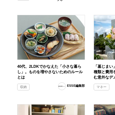
40代、2LDKでかなえた「小さな暮ら
「墓じまい
し」。ものを増やさないためのルール
種類と費用
とは
む意外なデ
ESSE編集部
収納
マネー