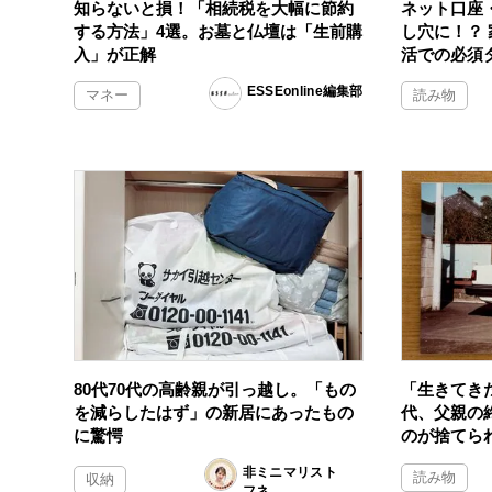
知らないと損！「相続税を大幅に節約
ネット口座
する方法」4選。お墓と仏壇は「生前購
し穴に！？
入」が正解
活での必須
ESSEonline編集部
マネー
読み物
80代70代の高齢親が引っ越し。「もの
「生きてき
を減らしたはず」の新居にあったもの
代、父親の
に驚愕
のが捨てら
非ミニマリスト
読み物
収納
フネ