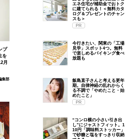
エネ住宅が補助金でおトク
に建てられる！＜無料カタ
ログ＆プレゼントのチャン
スも＞
PR
今行きたい、関東の「工場
見学」スポット4つ。無料
ンプ
で楽しめるバイキング食べ
生を
放題も
2月
e編集部
飯島直子さんと考える更年
期。自律神経の乱れからく
る不調で「やめたこと・始
めたこと」
PR
“コンロ横の小さい引き出
し”にジャストフィット。1
10円「調味料ストッカー」
で砂糖と塩をすっきり収納