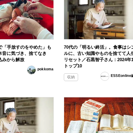
活で「手放すのをやめた」も
70代の「明るい終活」。食事はシ
本音に気づき、捨てなき
ルに、古い知識やものを捨てて人
込みから解放
リセット／石黒智子さん：2024年1
トップ10
pokkoma
ESSEonlin
収納