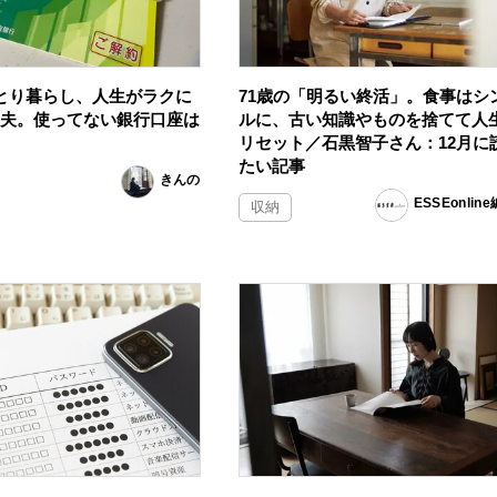
ひとり暮らし、人生がラクに
71歳の「明るい終活」。食事はシ
工夫。使ってない銀行口座は
ルに、古い知識やものを捨てて人
リセット／石黒智子さん：12月に
たい記事
きんの
ESSEonlin
収納