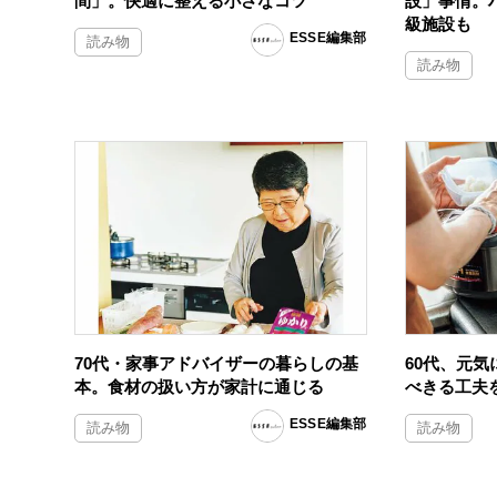
間」。快適に整える小さなコツ
設」事情。
級施設も
ESSE編集部
読み物
読み物
70代・家事アドバイザーの暮らしの基
60代、元
本。食材の扱い方が家計に通じる
べきる工夫
ESSE編集部
読み物
読み物