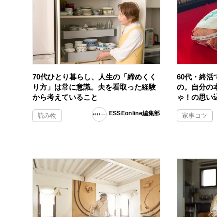
70代ひとり暮らし、人生の「締めくく
60代・終
り方」は常に意識。夫を看取った経験
の。自分の
から考えていること
ゃ！の思い
ESSEonline編集部
読み物
家事コツ