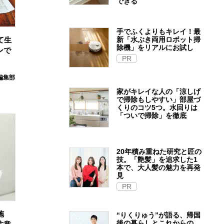
できる
手でふくよりもキレイ！最
て生
新「水ぶき両用ロボット掃
除機」をリアルにお試し
ンで
PR
E編集部
家がキレイな人の「涼しげ
で掃除もしやすい」部屋づ
くりのコツ5つ。水回りは
「ついで掃除」を徹底
20年積み重ねた研究と匠の
技。「艶髪」を追求した1
本で、大人髪の魅力を再発
見
PR
施
“りくりゅう”が語る、帰国
後の暮らしとこれからの