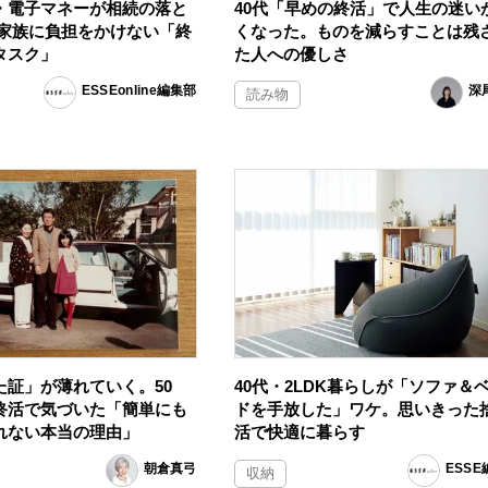
・電子マネーが相続の落と
40代「早めの終活」で人生の迷い
 家族に負担をかけない「終
くなった。ものを減らすことは残
タスク」
た人への優しさ
ESSEonline編集部
深
読み物
た証」が薄れていく。50
40代・2LDK暮らしが「ソファ＆
終活で気づいた「簡単にも
ドを手放した」ワケ。思いきった
れない本当の理由」
活で快適に暮らす
朝倉真弓
ESS
収納