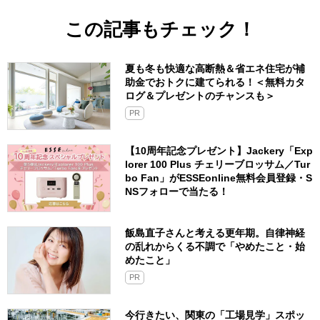
この記事もチェック！
夏も冬も快適な高断熱＆省エネ住宅が補
助金でおトクに建てられる！＜無料カタ
ログ＆プレゼントのチャンスも＞
PR
【10周年記念プレゼント】Jackery「Exp
lorer 100 Plus チェリーブロッサム／Tur
bo Fan」がESSEonline無料会員登録・S
NSフォローで当たる！
飯島直子さんと考える更年期。自律神経
の乱れからくる不調で「やめたこと・始
めたこと」
PR
今行きたい、関東の「工場見学」スポッ