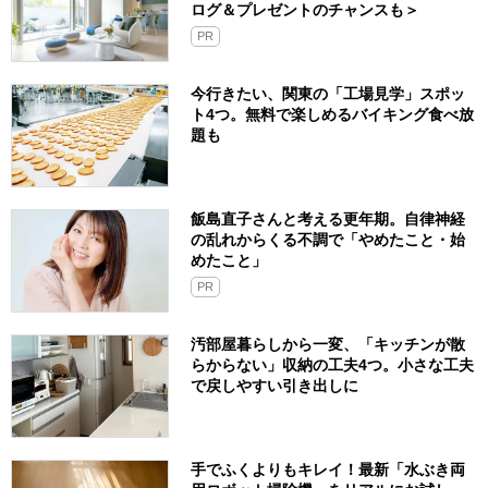
ログ＆プレゼントのチャンスも＞
PR
今行きたい、関東の「工場見学」スポッ
ト4つ。無料で楽しめるバイキング食べ放
題も
飯島直子さんと考える更年期。自律神経
の乱れからくる不調で「やめたこと・始
めたこと」
PR
汚部屋暮らしから一変、「キッチンが散
らからない」収納の工夫4つ。小さな工夫
で戻しやすい引き出しに
手でふくよりもキレイ！最新「水ぶき両