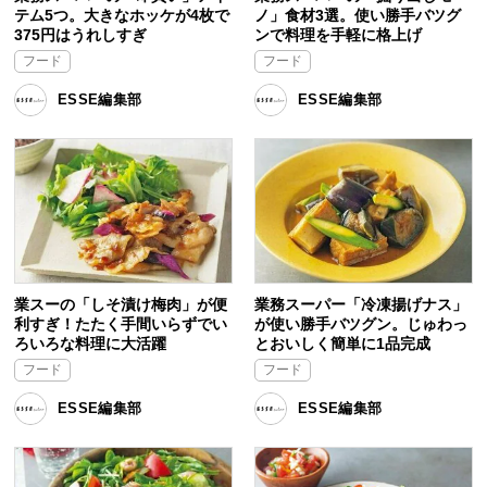
テム5つ。大きなホッケが4枚で
ノ」食材3選。使い勝手バツグ
375円はうれしすぎ
ンで料理を手軽に格上げ
フード
フード
ESSE編集部
ESSE編集部
業スーの「しそ漬け梅肉」が便
業務スーパー「冷凍揚げナス」
利すぎ！たたく手間いらずでい
が使い勝手バツグン。じゅわっ
ろいろな料理に大活躍
とおいしく簡単に1品完成
フード
フード
ESSE編集部
ESSE編集部