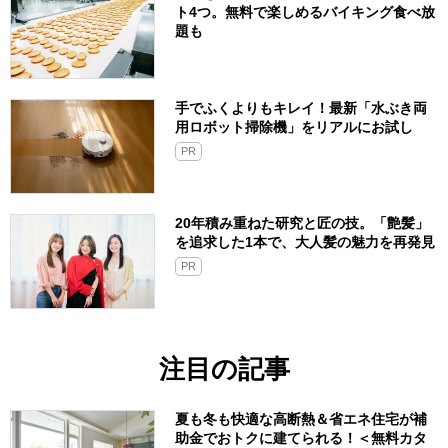
ト4つ。無料で楽しめるバイキング食べ放
題も
手でふくよりもキレイ！最新「水ぶき両
用ロボット掃除機」をリアルにお試し
PR
20年積み重ねた研究と匠の技。「艶髪」
を追求した1本で、大人髪の魅力を再発見
PR
注目の記事
夏も冬も快適な高断熱＆省エネ住宅が補
助金でおトクに建てられる！＜無料カタ