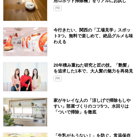
用ロボット掃除機」をリアルにお試し
PR
今行きたい、関西の「工場見学」スポッ
ト3つ。無料で楽しめて、絶品グルメも味
わえる
20年積み重ねた研究と匠の技。「艶髪」
を追求した1本で、大人髪の魅力を再発見
PR
家がキレイな人の「涼しげで掃除もしや
すい」部屋づくりのコツ5つ。水回りは
「ついで掃除」を徹底
「牛乳がもうない！」を防ぐ。常温保存