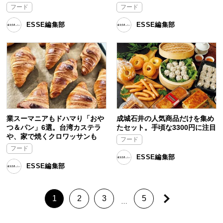
フード
フード
ESSE編集部
ESSE編集部
業スーマニアもドハマり「おや
成城石井の人気商品だけを集め
つ＆パン」6選。台湾カステラ
たセット。手頃な3300円に注目
や、家で焼くクロワッサンも
フード
フード
ESSE編集部
ESSE編集部
1
2
3
5
…