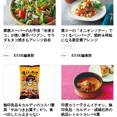
業務スーパーのお手頃「冷凍タ
業スーの「オニオンソテー」で
コ」が使い勝手バツグン。サラ
つくるハンバーグ。節約＆時短
ダもタコ焼きもアレンジ自在
になる新定番アレンジ
フード
フード
ESSE編集部
ESSE編集部
無印良品＆カルディのコスパ最
印度カリー子さんイチオシ。無
高「やみつきお菓子」6つ。食
印良品・カルディ・成城石井の
べ出したら止まらない
絶品レトルトカレー6選