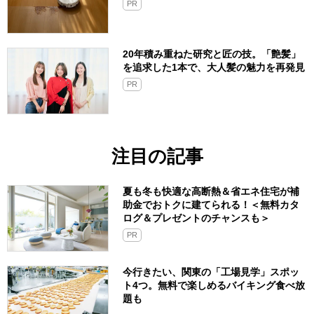
PR
20年積み重ねた研究と匠の技。「艶髪」
を追求した1本で、大人髪の魅力を再発見
PR
注目の記事
夏も冬も快適な高断熱＆省エネ住宅が補
助金でおトクに建てられる！＜無料カタ
ログ＆プレゼントのチャンスも＞
PR
今行きたい、関東の「工場見学」スポッ
ト4つ。無料で楽しめるバイキング食べ放
題も