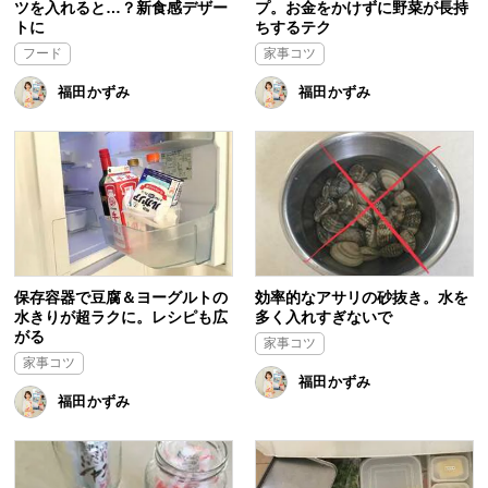
ツを入れると…？新食感デザー
プ。お金をかけずに野菜が長持
トに
ちするテク
フード
家事コツ
福田かずみ
福田かずみ
保存容器で豆腐＆ヨーグルトの
効率的なアサリの砂抜き。水を
水きりが超ラクに。レシピも広
多く入れすぎないで
がる
家事コツ
家事コツ
福田かずみ
福田かずみ