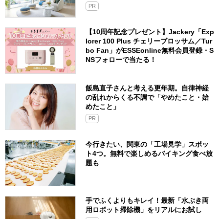
PR
【10周年記念プレゼント】Jackery「Exp
lorer 100 Plus チェリーブロッサム／Tur
bo Fan」がESSEonline無料会員登録・S
NSフォローで当たる！
飯島直子さんと考える更年期。自律神経
の乱れからくる不調で「やめたこと・始
めたこと」
PR
今行きたい、関東の「工場見学」スポッ
ト4つ。無料で楽しめるバイキング食べ放
題も
手でふくよりもキレイ！最新「水ぶき両
用ロボット掃除機」をリアルにお試し