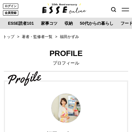
10th Anniversary
ログイン
会員登録
ESSE読者101
家事コツ
収納
50代からの暮らし
フー
トップ
著者・監修者一覧
福田かずみ
PROFILE
プロフィール