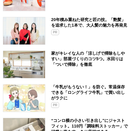
20年積み重ねた研究と匠の技。「艶髪」
を追求した1本で、大人髪の魅力を再発見
PR
家がキレイな人の「涼しげで掃除もしや
すい」部屋づくりのコツ5つ。水回りは
「ついで掃除」を徹底
「牛乳がもうない！」を防ぐ。常温保存
できる「ロングライフ牛乳」で買い出し
がラクに
PR
“コンロ横の小さい引き出し”にジャスト
フィット。110円「調味料ストッカー」で