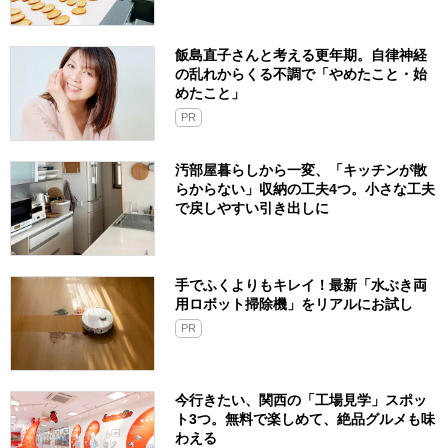
飯島直子さんと考える更年期。自律神経
の乱れからくる不調で「やめたこと・始
めたこと」
PR
汚部屋暮らしから一変、「キッチンが散
らからない」収納の工夫4つ。小さな工夫
で戻しやすい引き出しに
手でふくよりもキレイ！最新「水ぶき両
用ロボット掃除機」をリアルにお試し
PR
今行きたい、関西の「工場見学」スポッ
ト3つ。無料で楽しめて、絶品グルメも味
わえる