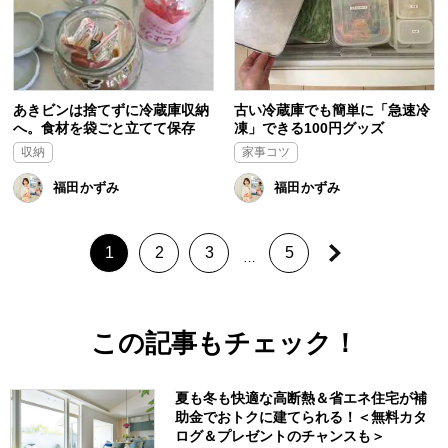
あきビンは捨てずに冷蔵庫収納
古い冷蔵庫でも簡単に「急速冷
へ。食材を袋ごと立てて保存
凍」できる100円グッズ
収納
家事コツ
福田かずみ
福田かずみ
1
2
3
5
…
この記事もチェック！
夏も冬も快適な高断熱＆省エネ住宅が補
助金でおトクに建てられる！＜無料カタ
ログ＆プレゼントのチャンスも＞