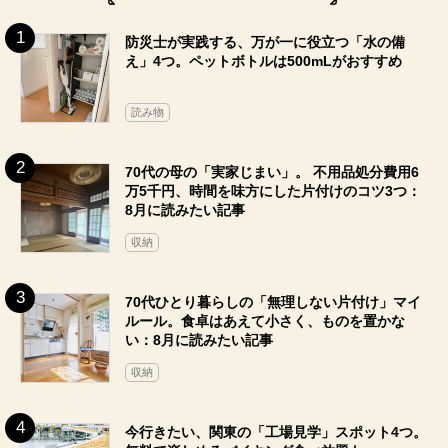
防災士が実践する、万が一に役立つ「水の備
え」4つ。ペットボトルは500mLがおすすめ
読み物
70代の母の「実家じまい」。 不用品処分費用6
万5千円、時間を味方にした片付けのコツ3つ：
8月に読みたい記事
収納
70代ひとり暮らしの「無理しない片付け」マイ
ルール。食卓はあえて小さく、ものを置かな
い：8月に読みたい記事
収納
今行きたい、関東の「工場見学」スポット4つ。