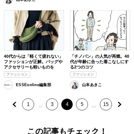
40代からは「軽くて疲れない」
「チノパン」の人気が再燃。40
ファッションが正解。バッグや
代が年齢に合った着こなしにす
アクセサリーも軽いものを
る2つのコツ
ファッション
ファッション
ESSEonline編集部
山本あきこ
1
3
4
5
15
…
…
この記事もチェック！