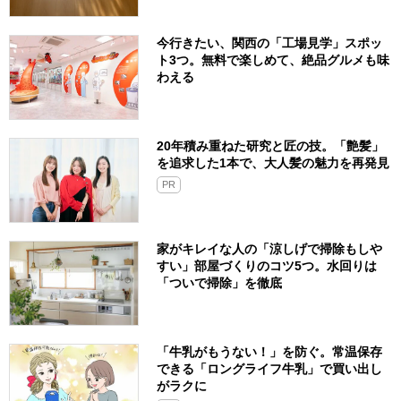
今行きたい、関西の「工場見学」スポッ
ト3つ。無料で楽しめて、絶品グルメも味
わえる
20年積み重ねた研究と匠の技。「艶髪」
を追求した1本で、大人髪の魅力を再発見
PR
家がキレイな人の「涼しげで掃除もしや
すい」部屋づくりのコツ5つ。水回りは
「ついで掃除」を徹底
「牛乳がもうない！」を防ぐ。常温保存
できる「ロングライフ牛乳」で買い出し
がラクに