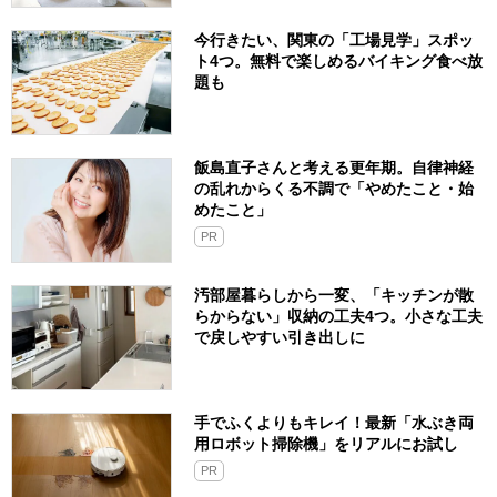
今行きたい、関東の「工場見学」スポッ
ト4つ。無料で楽しめるバイキング食べ放
題も
飯島直子さんと考える更年期。自律神経
の乱れからくる不調で「やめたこと・始
めたこと」
PR
汚部屋暮らしから一変、「キッチンが散
らからない」収納の工夫4つ。小さな工夫
で戻しやすい引き出しに
手でふくよりもキレイ！最新「水ぶき両
用ロボット掃除機」をリアルにお試し
PR