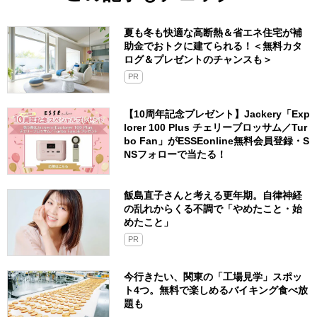
夏も冬も快適な高断熱＆省エネ住宅が補
助金でおトクに建てられる！＜無料カタ
ログ＆プレゼントのチャンスも＞
PR
【10周年記念プレゼント】Jackery「Exp
lorer 100 Plus チェリーブロッサム／Tur
bo Fan」がESSEonline無料会員登録・S
NSフォローで当たる！
飯島直子さんと考える更年期。自律神経
の乱れからくる不調で「やめたこと・始
めたこと」
PR
今行きたい、関東の「工場見学」スポッ
ト4つ。無料で楽しめるバイキング食べ放
題も