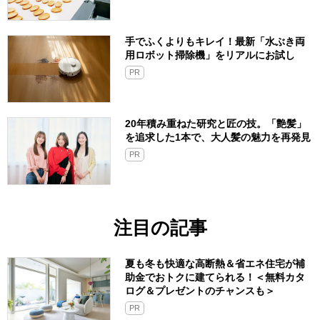
手でふくよりもキレイ！最新「水ぶき両
用ロボット掃除機」をリアルにお試し
PR
20年積み重ねた研究と匠の技。「艶髪」
を追求した1本で、大人髪の魅力を再発見
PR
注目の記事
夏も冬も快適な高断熱＆省エネ住宅が補
助金でおトクに建てられる！＜無料カタ
ログ＆プレゼントのチャンスも＞
PR