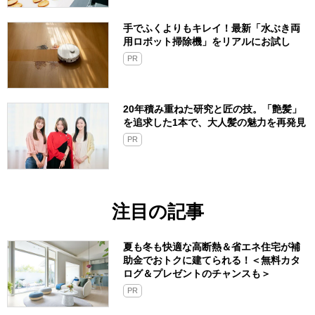
手でふくよりもキレイ！最新「水ぶき両
用ロボット掃除機」をリアルにお試し
PR
20年積み重ねた研究と匠の技。「艶髪」
を追求した1本で、大人髪の魅力を再発見
PR
注目の記事
夏も冬も快適な高断熱＆省エネ住宅が補
助金でおトクに建てられる！＜無料カタ
ログ＆プレゼントのチャンスも＞
PR