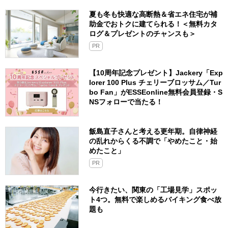
夏も冬も快適な高断熱＆省エネ住宅が補
助金でおトクに建てられる！＜無料カタ
ログ＆プレゼントのチャンスも＞
PR
【10周年記念プレゼント】Jackery「Exp
lorer 100 Plus チェリーブロッサム／Tur
bo Fan」がESSEonline無料会員登録・S
NSフォローで当たる！
飯島直子さんと考える更年期。自律神経
の乱れからくる不調で「やめたこと・始
めたこと」
PR
今行きたい、関東の「工場見学」スポッ
ト4つ。無料で楽しめるバイキング食べ放
題も