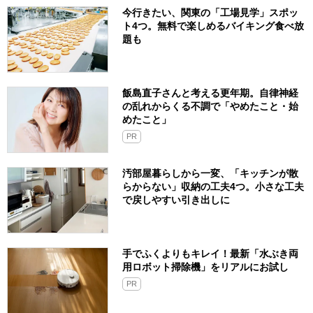
今行きたい、関東の「工場見学」スポッ
ト4つ。無料で楽しめるバイキング食べ放
題も
飯島直子さんと考える更年期。自律神経
の乱れからくる不調で「やめたこと・始
めたこと」
PR
汚部屋暮らしから一変、「キッチンが散
らからない」収納の工夫4つ。小さな工夫
で戻しやすい引き出しに
手でふくよりもキレイ！最新「水ぶき両
用ロボット掃除機」をリアルにお試し
PR