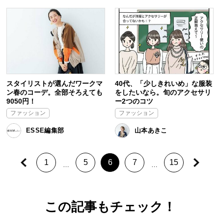
スタイリストが選んだワークマ
40代、「少しきれいめ」な服装
ン春のコーデ。全部そろえても
をしたいなら。旬のアクセサリ
9050円！
ー2つのコツ
ファッション
ファッション
ESSE編集部
山本あきこ
1
5
6
7
15
…
…
この記事もチェック！