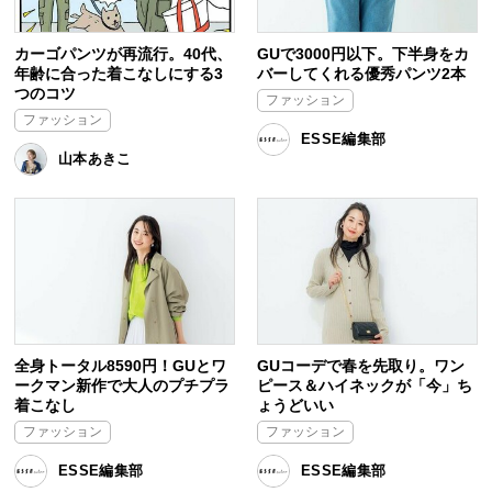
カーゴパンツが再流行。40代、
GUで3000円以下。下半身をカ
年齢に合った着こなしにする3
バーしてくれる優秀パンツ2本
つのコツ
ファッション
ファッション
ESSE編集部
山本あきこ
全身トータル8590円！GUとワ
GUコーデで春を先取り。ワン
ークマン新作で大人のプチプラ
ピース＆ハイネックが「今」ち
着こなし
ょうどいい
ファッション
ファッション
ESSE編集部
ESSE編集部