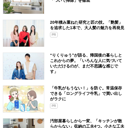
「ついで掃除」を徹底
20年積み重ねた研究と匠の技。「艶髪」
を追求した1本で、大人髪の魅力を再発見
PR
“りくりゅう”が語る、帰国後の暮らしと
これからの夢。「いろんな人に気づいて
いただけるのが、まだ不思議な感じで
す」
「牛乳がもうない！」を防ぐ。常温保存
できる「ロングライフ牛乳」で買い出し
がラクに
PR
汚部屋暮らしから一変、「キッチンが散
らからない」収納の工夫4つ。小さな工夫