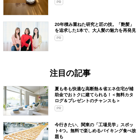
PR
20年積み重ねた研究と匠の技。「艶髪」
を追求した1本で、大人髪の魅力を再発見
PR
注目の記事
夏も冬も快適な高断熱＆省エネ住宅が補
助金でおトクに建てられる！＜無料カタ
ログ＆プレゼントのチャンスも＞
PR
今行きたい、関東の「工場見学」スポッ
ト4つ。無料で楽しめるバイキング食べ放
題も