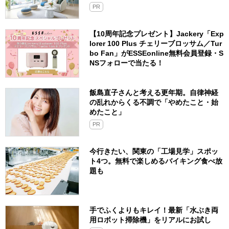
PR
【10周年記念プレゼント】Jackery「Exp
lorer 100 Plus チェリーブロッサム／Tur
bo Fan」がESSEonline無料会員登録・S
NSフォローで当たる！
飯島直子さんと考える更年期。自律神経
の乱れからくる不調で「やめたこと・始
めたこと」
PR
今行きたい、関東の「工場見学」スポッ
ト4つ。無料で楽しめるバイキング食べ放
題も
手でふくよりもキレイ！最新「水ぶき両
用ロボット掃除機」をリアルにお試し