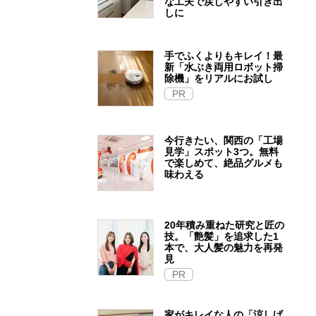
な工夫で戻しやすい引き出
しに
手でふくよりもキレイ！最
新「水ぶき両用ロボット掃
除機」をリアルにお試し
PR
今行きたい、関西の「工場
見学」スポット3つ。無料
で楽しめて、絶品グルメも
味わえる
20年積み重ねた研究と匠の
技。「艶髪」を追求した1
本で、大人髪の魅力を再発
見
PR
家がキレイな人の「涼しげ