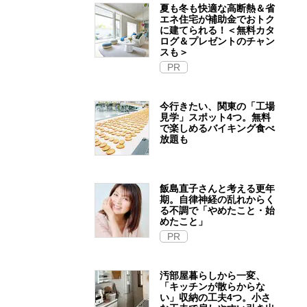
夏も冬も快適な高断熱＆省
エネ住宅が補助金でおトク
に建てられる！＜無料カタ
ログ＆プレゼントのチャン
スも＞
PR
今行きたい、関東の「工場
見学」スポット4つ。無料
で楽しめるバイキング食べ
放題も
飯島直子さんと考える更年
期。自律神経の乱れからく
る不調で「やめたこと・始
めたこと」
PR
汚部屋暮らしから一変、
「キッチンが散らからな
い」収納の工夫4つ。小さ