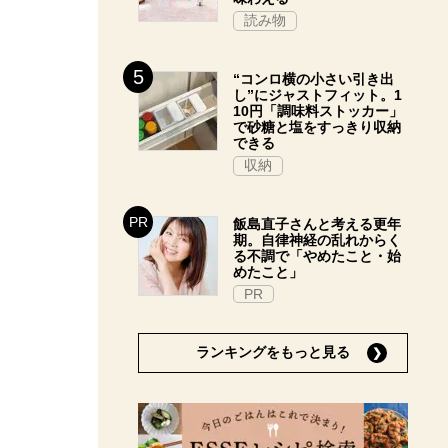
読み物
“コンロ横の小さい引き出
し”にジャストフィット。1
10円「調味料ストッカー」
で砂糖と塩をすっきり収納
できる
収納
飯島直子さんと考える更年
期。自律神経の乱れからく
る不調で「やめたこと・始
めたこと」
PR
ランキングをもっと見る