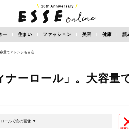
10th Anniversary
ネー
住まい
ファッション
美容
健康
読
容量でアレンジも自在
ィナーロール」。大容量
クロールで次の画像
記事