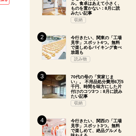
ル。食卓はあえて小さく、
ものを置かない：8月に読
みたい記事
収納
今行きたい、関東の「工場
見学」スポット4つ。無料
で楽しめるバイキング食べ
放題も
読み物
70代の母の「実家じま
い」。 不用品処分費用6万5
千円、時間を味方にした片
付けのコツ3つ：8月に読み
たい記事
収納
今行きたい、関西の「工場
見学」スポット3つ。無料
で楽しめて、絶品グルメも
味わえる