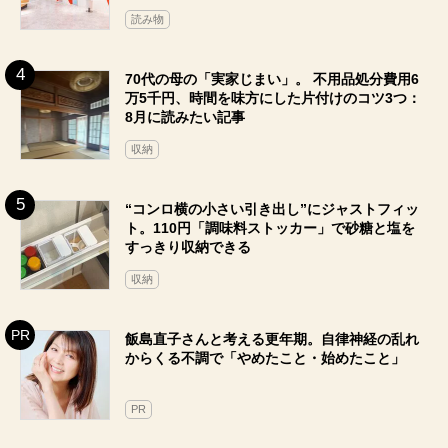
読み物
70代の母の「実家じまい」。 不用品処分費用6
万5千円、時間を味方にした片付けのコツ3つ：
8月に読みたい記事
収納
“コンロ横の小さい引き出し”にジャストフィッ
ト。110円「調味料ストッカー」で砂糖と塩を
すっきり収納できる
収納
飯島直子さんと考える更年期。自律神経の乱れ
からくる不調で「やめたこと・始めたこと」
PR