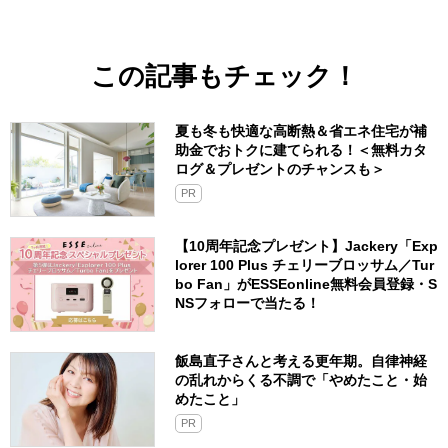
この記事もチェック！
夏も冬も快適な高断熱＆省エネ住宅が補
助金でおトクに建てられる！＜無料カタ
ログ＆プレゼントのチャンスも＞
PR
【10周年記念プレゼント】Jackery「Exp
lorer 100 Plus チェリーブロッサム／Tur
bo Fan」がESSEonline無料会員登録・S
NSフォローで当たる！
飯島直子さんと考える更年期。自律神経
の乱れからくる不調で「やめたこと・始
めたこと」
PR