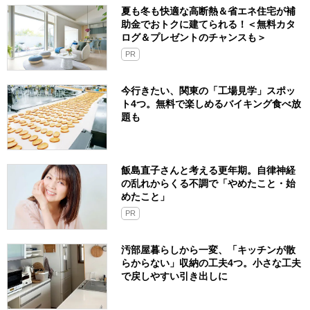
夏も冬も快適な高断熱＆省エネ住宅が補
助金でおトクに建てられる！＜無料カタ
ログ＆プレゼントのチャンスも＞
PR
今行きたい、関東の「工場見学」スポッ
ト4つ。無料で楽しめるバイキング食べ放
題も
飯島直子さんと考える更年期。自律神経
の乱れからくる不調で「やめたこと・始
めたこと」
PR
汚部屋暮らしから一変、「キッチンが散
らからない」収納の工夫4つ。小さな工夫
で戻しやすい引き出しに