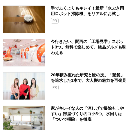
手でふくよりもキレイ！最新「水ぶき両
用ロボット掃除機」をリアルにお試し
PR
今行きたい、関西の「工場見学」スポッ
ト3つ。無料で楽しめて、絶品グルメも味
わえる
20年積み重ねた研究と匠の技。「艶髪」
を追求した1本で、大人髪の魅力を再発見
PR
家がキレイな人の「涼しげで掃除もしや
すい」部屋づくりのコツ5つ。水回りは
「ついで掃除」を徹底