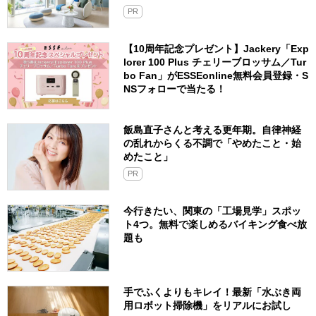
PR
【10周年記念プレゼント】Jackery「Exp
lorer 100 Plus チェリーブロッサム／Tur
bo Fan」がESSEonline無料会員登録・S
NSフォローで当たる！
飯島直子さんと考える更年期。自律神経
の乱れからくる不調で「やめたこと・始
めたこと」
PR
今行きたい、関東の「工場見学」スポッ
ト4つ。無料で楽しめるバイキング食べ放
題も
手でふくよりもキレイ！最新「水ぶき両
用ロボット掃除機」をリアルにお試し