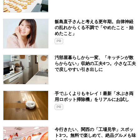
飯島直子さんと考える更年期。自律神経
の乱れからくる不調で「やめたこと・始
めたこと」
PR
汚部屋暮らしから一変、「キッチンが散
らからない」収納の工夫4つ。小さな工夫
で戻しやすい引き出しに
手でふくよりもキレイ！最新「水ぶき両
用ロボット掃除機」をリアルにお試し
PR
今行きたい、関西の「工場見学」スポッ
ト3つ。無料で楽しめて、絶品グルメも味