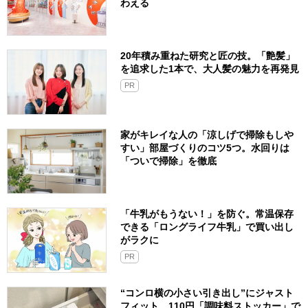
わえる
20年積み重ねた研究と匠の技。「艶髪」
を追求した1本で、大人髪の魅力を再発見
PR
家がキレイな人の「涼しげで掃除もしや
すい」部屋づくりのコツ5つ。水回りは
「ついで掃除」を徹底
「牛乳がもうない！」を防ぐ。常温保存
できる「ロングライフ牛乳」で買い出し
がラクに
PR
“コンロ横の小さい引き出し”にジャスト
フィット。110円「調味料ストッカー」で