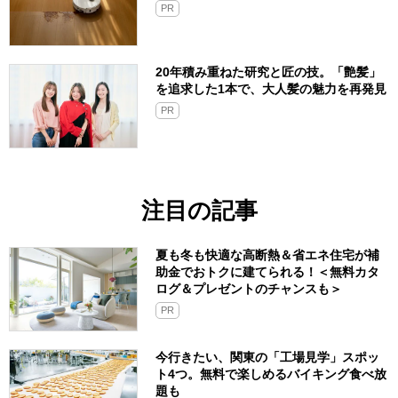
PR
20年積み重ねた研究と匠の技。「艶髪」
を追求した1本で、大人髪の魅力を再発見
PR
注目の記事
夏も冬も快適な高断熱＆省エネ住宅が補
助金でおトクに建てられる！＜無料カタ
ログ＆プレゼントのチャンスも＞
PR
今行きたい、関東の「工場見学」スポッ
ト4つ。無料で楽しめるバイキング食べ放
題も