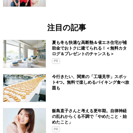
注目の記事
夏も冬も快適な高断熱＆省エネ住宅が補
助金でおトクに建てられる！＜無料カタ
ログ＆プレゼントのチャンスも＞
PR
今行きたい、関東の「工場見学」スポッ
ト4つ。無料で楽しめるバイキング食べ放
題も
飯島直子さんと考える更年期。自律神経
の乱れからくる不調で「やめたこと・始
めたこと」
PR