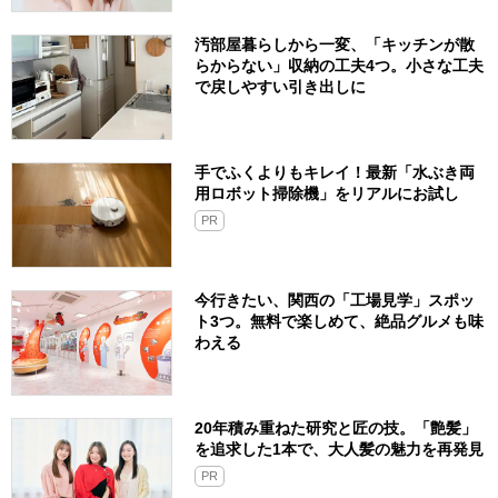
汚部屋暮らしから一変、「キッチンが散
らからない」収納の工夫4つ。小さな工夫
で戻しやすい引き出しに
手でふくよりもキレイ！最新「水ぶき両
用ロボット掃除機」をリアルにお試し
PR
今行きたい、関西の「工場見学」スポッ
ト3つ。無料で楽しめて、絶品グルメも味
わえる
20年積み重ねた研究と匠の技。「艶髪」
を追求した1本で、大人髪の魅力を再発見
PR