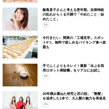
飯島直子さんと考える更年期。自律神経
の乱れからくる不調で「やめたこと・始
めたこと」
PR
今行きたい、関東の「工場見学」スポッ
ト4つ。無料で楽しめるバイキング食べ放
題も
手でふくよりもキレイ！最新「水ぶき両
用ロボット掃除機」をリアルにお試し
PR
20年積み重ねた研究と匠の技。「艶髪」
を追求した1本で、大人髪の魅力を再発見
PR