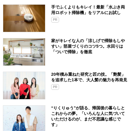
手でふくよりもキレイ！最新「水ぶき両
用ロボット掃除機」をリアルにお試し
PR
家がキレイな人の「涼しげで掃除もしや
すい」部屋づくりのコツ5つ。水回りは
「ついで掃除」を徹底
20年積み重ねた研究と匠の技。「艶髪」
を追求した1本で、大人髪の魅力を再発見
PR
“りくりゅう”が語る、帰国後の暮らしと
これからの夢。「いろんな人に気づいて
いただけるのが、まだ不思議な感じで
す」