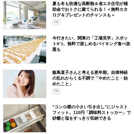
夏も冬も快適な高断熱＆省エネ住宅が補
助金でおトクに建てられる！＜無料カタ
ログ＆プレゼントのチャンスも＞
PR
今行きたい、関東の「工場見学」スポッ
ト4つ。無料で楽しめるバイキング食べ放
題も
飯島直子さんと考える更年期。自律神経
の乱れからくる不調で「やめたこと・始
めたこと」
PR
“コンロ横の小さい引き出し”にジャスト
フィット。110円「調味料ストッカー」で
砂糖と塩をすっきり収納できる