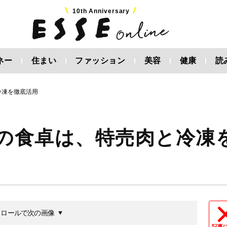
10th Anniversary
ネー
住まい
ファッション
美容
健康
読
冷凍を徹底活用
家の食卓は、特売肉と冷凍
クロールで次の画像
記事