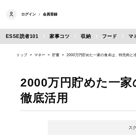
ログイン
会員登録
/
ESSE読者101
家事コツ
収納
フード
マ
トップ
マネー
貯蓄
2000万円貯めた一家の食卓は、特売肉と
2000万円貯めた一
徹底活用
ス