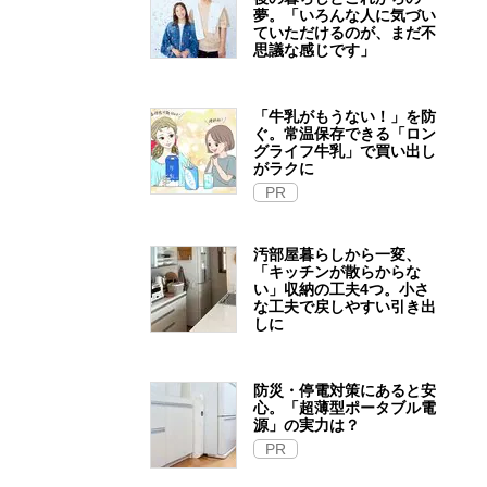
夢。「いろんな人に気づい
ていただけるのが、まだ不
思議な感じです」
「牛乳がもうない！」を防
ぐ。常温保存できる「ロン
グライフ牛乳」で買い出し
がラクに
PR
汚部屋暮らしから一変、
「キッチンが散らからな
い」収納の工夫4つ。小さ
な工夫で戻しやすい引き出
しに
防災・停電対策にあると安
心。「超薄型ポータブル電
源」の実力は？​
PR