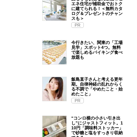
エネ住宅が補助金でおトク
に建てられる！＜無料カタ
ログ＆プレゼントのチャン
スも＞
PR
今行きたい、関東の「工場
見学」スポット4つ。無料
で楽しめるバイキング食べ
放題も
飯島直子さんと考える更年
期。自律神経の乱れからく
る不調で「やめたこと・始
めたこと」
PR
“コンロ横の小さい引き出
し”にジャストフィット。1
10円「調味料ストッカー」
で砂糖と塩をすっきり収納