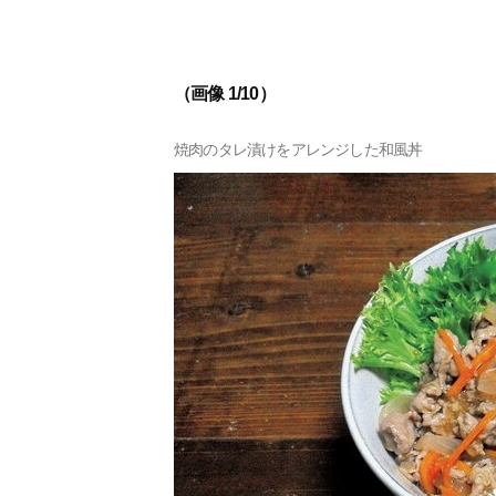
（画像 1/10）
焼肉のタレ漬けをアレンジした和風丼