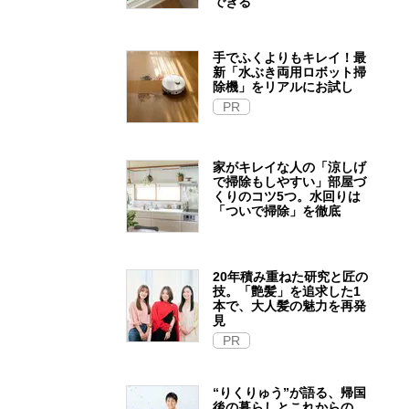
できる
手でふくよりもキレイ！最
新「水ぶき両用ロボット掃
除機」をリアルにお試し
PR
家がキレイな人の「涼しげ
で掃除もしやすい」部屋づ
くりのコツ5つ。水回りは
「ついで掃除」を徹底
20年積み重ねた研究と匠の
技。「艶髪」を追求した1
本で、大人髪の魅力を再発
見
PR
“りくりゅう”が語る、帰国
後の暮らしとこれからの