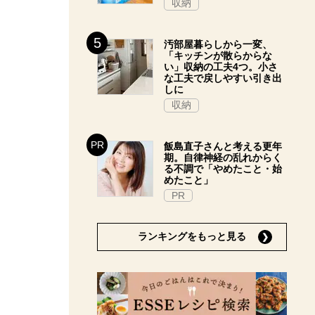
収納
汚部屋暮らしから一変、
「キッチンが散らからな
い」収納の工夫4つ。小さ
な工夫で戻しやすい引き出
しに
収納
飯島直子さんと考える更年
期。自律神経の乱れからく
る不調で「やめたこと・始
めたこと」
PR
ランキングをもっと見る